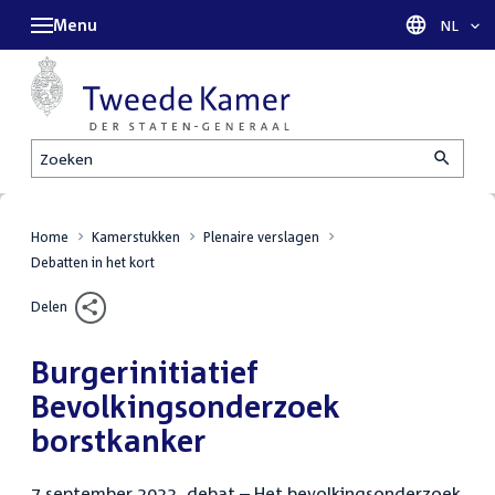
Menu
Taal sel
NL
Zoeken
Home
Kamerstukken
Plenaire verslagen
Debatten in het kort
Delen
Burgerinitiatief
Bevolkingsonderzoek
borstkanker
7 september 2023, debat – Het bevolkingsonderzoek