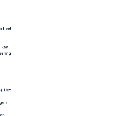
n heel
n kan
sering
). Het
igen
een