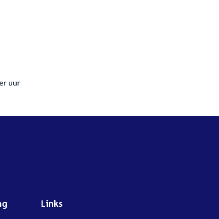
er uur
ng
Links