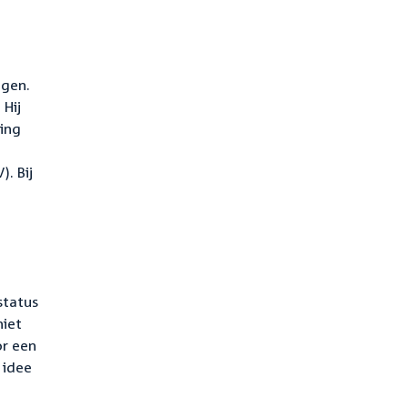
igen.
 Hij
ing
. Bij
status
niet
or een
 idee