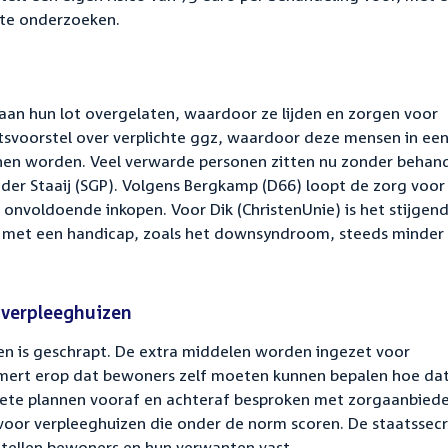
 te onderzoeken.
aan hun lot overgelaten, waardoor ze lijden en zorgen voor
tsvoorstel over verplichte ggz, waardoor deze mensen in een
nen worden. Veel verwarde personen zitten nu zonder behan
 der Staaij (SGP). Volgens Bergkamp (D66) loopt de zorg voor
voldoende inkopen. Voor Dik (ChristenUnie) is het stijgen
n met een handicap, zoals het downsyndroom, steeds minder
 verpleeghuizen
en is geschrapt. De extra middelen worden ingezet voor
amert erop dat bewoners zelf moeten kunnen bepalen hoe da
rete plannen vooraf en achteraf besproken met zorgaanbiede
 voor verpleeghuizen die onder de norm scoren. De staatssecr
stellen bewoners en hun verwanten vast.