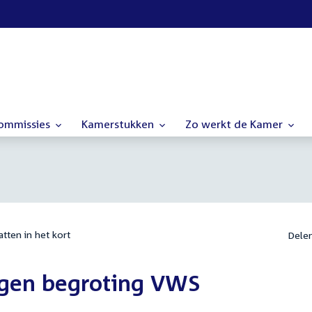
commissies
Kamerstukken
Zo werkt de Kamer
tten in het kort
Dele
igen begroting VWS