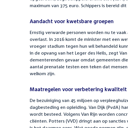
maximum van 375 euro. Schippers is bereid dit
Aandacht voor kwetsbare groepen
Ernstig verwarde personen worden nu te vaak 
overlast. In 2016 komt de minister met een we
vroeger stadium tegen hun wil behandeld kun
in de opvang van het Leger des Heils, zegt Van
dementerenden gevaar omdat gemeenten die on
aantal prenatale testen een teken dat mense
welkom zijn.
Maatregelen voor verbetering kwaliteit
De bezuiniging van 45 miljoen op verpleeghuiz
dagbesteding en opleiding. Van Dijk (PvdA) h
wordt besteed. Volgens Van Rijn worden conc
cliënten. Potters (VVD) dringt aan op sancties
is het daarmee eens. Wat goede normen zijn, 