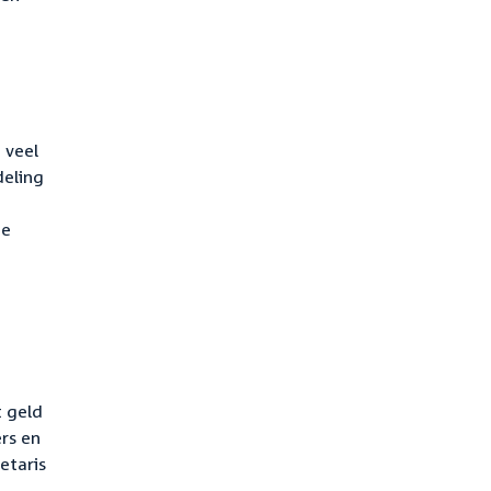
 veel
deling
de
t geld
rs en
etaris