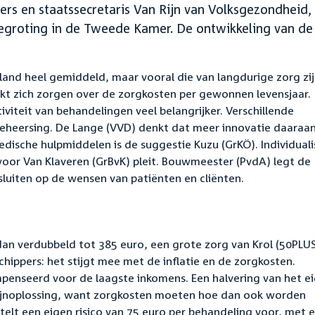
ers en staatssecretaris Van Rijn van Volksgezondheid,
egroting in de Tweede Kamer. De ontwikkeling van de
land heel gemiddeld, maar vooral die van langdurige zorg zij
akt zich zorgen over de zorgkosten per gewonnen levensjaar.
tiviteit van behandelingen veel belangrijker. Verschillende
eheersing. De Lange (VVD) denkt dat meer innovatie daaraa
medische hulpmiddelen is de suggestie Kuzu (GrKÖ). Individuali
oor Van Klaveren (GrBvK) pleit. Bouwmeester (PvdA) legt de
sluiten op de wensen van patiënten en cliënten.
 dan verdubbeld tot 385 euro, een grote zorg van Krol (50PLUS
hippers: het stijgt mee met de inflatie en de zorgkosten.
enseerd voor de laagste inkomens. Een halvering van het e
 schijnoplossing, want zorgkosten moeten hoe dan ook worden
stelt een eigen risico van 75 euro per behandeling voor, met 