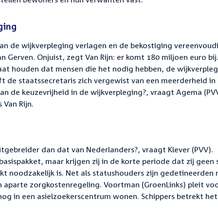
ging
 van de wijkverpleging verlagen en de bekostiging vereenvoud
 Gerven. Onjuist, zegt Van Rijn: er komt 180 miljoen euro bij.
aat houden dat mensen die het nodig hebben, de wijkverpleg
t de staatssecretaris zich vergewist van een meerderheid in
n de keuzevrijheid in de wijkverpleging?, vraagt Agema (PVV)
 Van Rijn.
itgebreider dan dat van Nederlanders?, vraagt Klever (PVV).
sispakket, maar krijgen zij in de korte periode dat zij geen 
t noodzakelijk is. Net als statushouders zijn gedetineerden 
een aparte zorgkostenregeling. Voortman (GroenLinks) pleit vo
 nog in een asielzoekerscentrum wonen. Schippers betrekt het