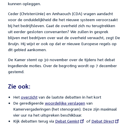
kunnen opleggen.
Ceder (ChristenUnie) en Amhaouch (CDA) vragen aandacht
voor de onduidelijkheid die het nieuwe systeem veroorzaakt
bij het bedrijfsleven. Gaat de overheid zich nu terugtrekken
uit eerder gesloten convenanten? We zullen in gesprek
blijven met bedrijven over wat de overheid verwacht, zegt De
Bruijn. Hij wijst er ook op dat er nieuwe Europese regels op
dit gebied aankomen.
De Kamer stemt op 30 november over de tijdens het debat
ingediende moties. Over de begroting wordt op 7 december
gestemd.
Zie ook:
Het
overzicht
van de laatste debatten in het kort
De geredigeerde
woordelijke verslagen
van
Kamervergaderingen (het stenogram). Deze zijn maximaal
vier uur na het uitspreken beschikbaar.
Kijk debatten terug via
External
Debat Gemist
of
External
Debat Direct
link:
link: