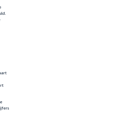
e
uld.
e
aart
rt
se
jfers