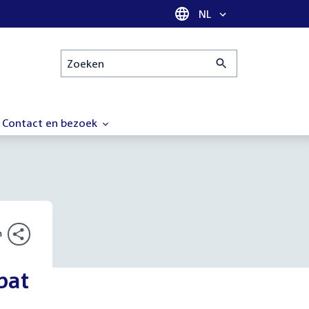
Taal selectie
NL
Zoeken
Contact en bezoek
n
bat