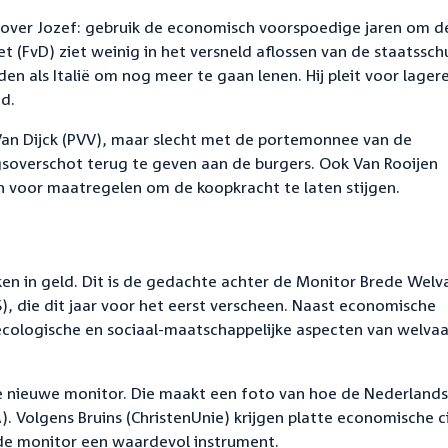
al over Jozef: gebruik de economisch voorspoedige jaren om d
(FvD) ziet weinig in het versneld aflossen van de staatssch
den als Italië om nog meer te gaan lenen. Hij pleit voor lager
id.
Van Dijck (PVV), maar slecht met de portemonnee van de
gsoverschot terug te geven aan de burgers. Ook Van Rooijen
en voor maatregelen om de koopkracht te laten stijgen.
kken in geld. Dit is de gedachte achter de Monitor Brede Welv
S), die dit jaar voor het eerst verscheen. Naast economische
cologische en sociaal-maatschappelijke aspecten van welvaa
e nieuwe monitor. Die maakt een foto van hoe de Nederland
 Volgens Bruins (ChristenUnie) krijgen platte economische ci
 de monitor een waardevol instrument.