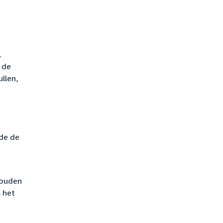
.
 de
llen,
de de
houden
 het