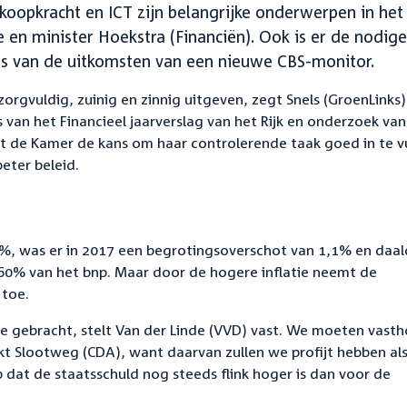
koopkracht en ICT zijn belangrijke onderwerpen in het
en minister Hoekstra (Financiën). Ook is er de nodige
is van de uitkomsten van een nieuwe CBS-monitor.
rgvuldig, zuinig en zinnig uitgeven, zegt Snels (GroenLinks)
van het Financieel jaarverslag van het Rijk en onderzoek van
t de Kamer de kans om haar controlerende taak goed in te vu
eter beleid.
%, was er in 2017 een begrotingsoverschot van 1,1% en daal
60% van het bnp. Maar door de hogere inflatie neemt de
 toe.
e gebracht, stelt Van der Linde (VVD) vast. We moeten vast
t Slootweg (CDA), want daarvan zullen we profijt hebben als
 dat de staatsschuld nog steeds flink hoger is dan voor de