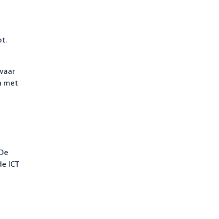
ot.
 waar
n met
 De
de ICT