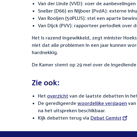
Van der Linde (VVD): voer de aanbevelingen 
Sneller (D66) en Nijboer (PvdA): externe inh
Van Rooijen (50PLUS): stel een aparte bewin
Van Dijck (PVV): rapporteer periodiek over 
Het is razend ingewikkeld, zegt minister Hoek
niet dat alle problemen in een jaar kunnen wor
hardnekkig.
De Kamer stemt op 29 mei over de ingediende
Zie ook:
Het
overzicht
van de laatste debatten in het
De geredigeerde
woordelijke verslagen
van 
na het uitspreken beschikbaar.
Kijk debatten terug via
External
Debat Gemist
link: