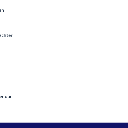
en
echter
n
er uur