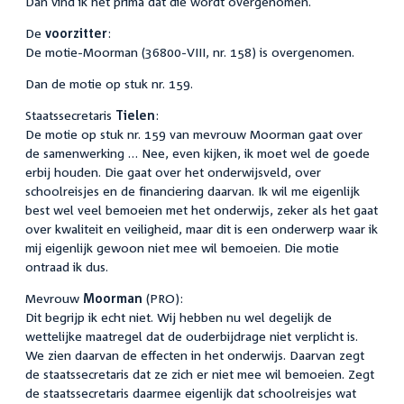
Dan vind ik het prima dat die wordt overgenomen.
De
voorzitter
:
De motie-Moorman (36800-VIII, nr. 158) is overgenomen.
Dan de motie op stuk nr. 159.
Staatssecretaris
Tielen
:
De motie op stuk nr. 159 van mevrouw Moorman gaat over
de samenwerking … Nee, even kijken, ik moet wel de goede
erbij houden. Die gaat over het onderwijsveld, over
schoolreisjes en de financiering daarvan. Ik wil me eigenlijk
best wel veel bemoeien met het onderwijs, zeker als het gaat
over kwaliteit en veiligheid, maar dit is een onderwerp waar ik
mij eigenlijk gewoon niet mee wil bemoeien. Die motie
ontraad ik dus.
Mevrouw
Moorman
(PRO):
Dit begrijp ik echt niet. Wij hebben nu wel degelijk de
wettelijke maatregel dat de ouderbijdrage niet verplicht is.
We zien daarvan de effecten in het onderwijs. Daarvan zegt
de staatssecretaris dat ze zich er niet mee wil bemoeien. Zegt
de staatssecretaris daarmee eigenlijk dat schoolreisjes wat