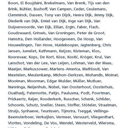
Boon, El Boujdaini, Brekelmans, Van Brenk, Tijs van den
Brink, Bühler, Bushoff, Van Campen, Ceder, Ceulemans,
Clemminck, Dassen, Tony van Dijck, Heera Dijk, Jimmy Dijk,
Diederik van Dijk, Emiel van Dijk, Inge van Dijk, Van
Duijvenvoorde, Van Eijk, Ellian, Ergin, Faber, Flach,
Goudzwaard, Grinwis, Van Groningen, Peter de Groot,
Hamstra, Den Hollander, Hoogeveen, De Hoop, Van
Houwelingen, Ten Hove, Huidekooper, Jagtenberg, Chris
Jansen, Jumelet, Kathmann, Keijzer, Kisteman, Klos,
Koorevaar, Kops, De Kort, Köse, Kostić, Kröger, Krul, Van
Lanschot, Van der Lee, Van Leijen, Lohman, Van der Maas,
Maeijer, Markuszower, Martens-America, Mathlouti, Van
Meetelen, Meulenkamp, Michon-Derkzen, Mohandis, Moinat,
Mooiman, Moorman, Edgar Mulder, Müller, Mutluer,
Nanninga, Neijenhuis, Nobel, Van Oosterhout, Oosterhuis,
Oualhadj, Paternotte, Patijn, Paulusma, Podt, Poortman,
Prickaertz, Raijer, Rooderkerk, Russcher, Schenk, Schilder,
Schoonis, Schutz, Sneller, Steen, Stoffer, Stöteler, Straatman,
Struijs, Synhaeve, Teunissen, Tijmstra, Tseggai, Vellinga-
Beemsterboer, Verkuijlen, Vermeer, Vervuurt, Vliegenthart,
Vlottes, Vondeling, De Vos, Wendel, Westerveld, Wiersma,