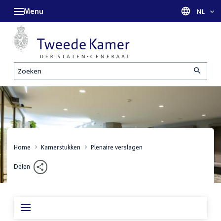
Menu
Taal sel
NL
Zoeken
Home
Kamerstukken
Plenaire verslagen
Delen
Inhoudsopgave