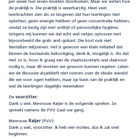
per week hun leven moeten doorkomen. Maar we weten hoe
de praktijk is. Die praktijk is weerbarstig. Heel veel
leerkrachten zien als ze lesgeven dat hun leerlingen niet
opletten, geen energie hebben of geen concentratie hebben,
omdat ze bezig zijn met ontbijt of persoonlijke hygiëne.
Volgens mij kunnen we dat echt wel netjes oplossen met
bijvoorbeeld die grab-and-gokast. Die kost ook niet
tientallen miljoenen. Het is gewoon een klein initiatief dat
binnen de bestaande bekostiging, denk ik, mogelijk is. Als dat
niet zo is, hoor ik graag van de staatssecretaris wat daarvoor
nodig is, maar dit moeten we gewoon kunnen regelen. Laten
we de discussie alsjeblieft niet voeren over de ideale wereld
die we voor ogen hebben, maar op basis van de praktijk en
wat de leerlingen dagelijks meemaken.
De
voorzitter
:
Dank u wel. Mevrouw Raijer is de volgende spreker. Ze
spreekt namens de PVV. Gaat uw gang.
Mevrouw
Raijer
(PVV):
Dank u wel, voorzitter. Ik heb vier moties, dus ik zal snel
beginnen.