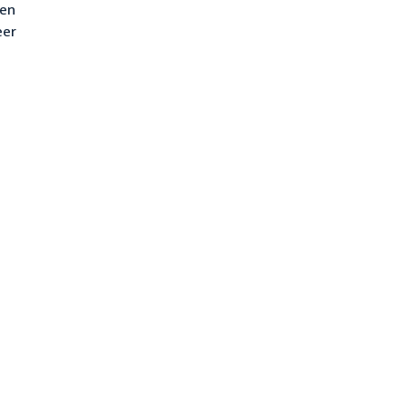
 en
eer