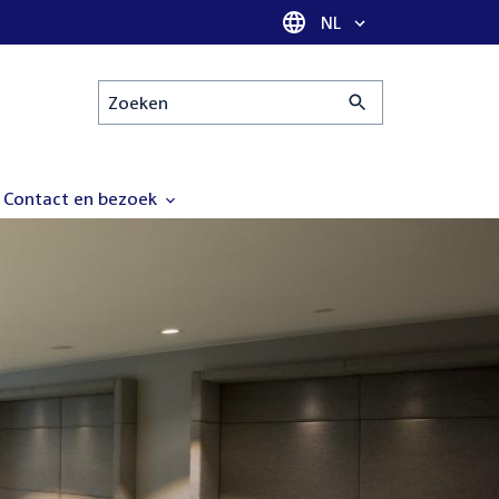
Taal selectie
NL
Zoeken
Contact en bezoek