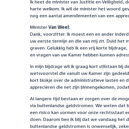
Ik heet de minister van Justitie en Veiligheid, 
harte welkom. Ik wil de minister het woord ge
nog een aantal amendementen van een appreci
Minister
Van Weel
:
Dank, voorzitter. Ik moest een en ander inderd
uw eerste termijn en die van mij zit. Duid het 
graven. Gelukkig heb ik een vrij korte bijdra
en vragen van uw Kamer hebben kunnen adress
In mijn bijdrage wil ik graag kort stilstaan bij
wetsvoorstel die vanuit uw Kamer zijn gedeeld
kort blokje over de administratieve lasten en
appreciëren die net zijn binnengekomen, zodat 
Al langere tijd bestaan er zorgen over de mog
via buitenlandse geldstromen. We weten dat b
een risico kan vormen voor onze rechtsstaat e
doen. Daarom ben ik blij dat we vandaag het d
buitenlandse geldstromen is onwenselijk, zek