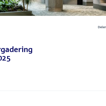
Dele
rgadering
025