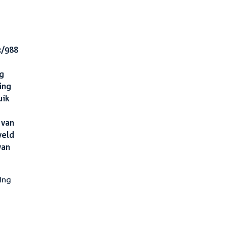
3/988
g
ing
uik
 van
veld
van
ing