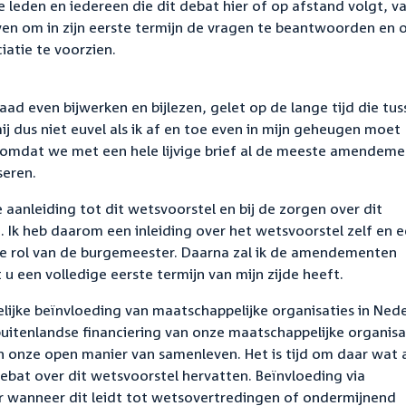
de leden en iedereen die dit debat hier of op afstand volgt, v
ven om in zijn eerste termijn de vragen te beantwoorden en
atie te voorzien.
aad even bijwerken en bijlezen, gelet op de lange tijd die tus
mij dus niet euvel als ik af en toe even in mijn geheugen moet
ge, omdat we met een hele lijvige brief al de meeste amendem
eren.
 de aanleiding tot dit wetsvoorstel en bij de zorgen over dit
. Ik heb daarom een inleiding over het wetsvoorstel zelf en 
 de rol van de burgemeester. Daarna zal ik de amendementen
u een volledige eerste termijn van mijn zijde heeft.
elijke beïnvloeding van maatschappelijke organisaties in Ned
uitenlandse financiering van onze maatschappelijke organisa
n onze open manier van samenleven. Het is tijd om daar wat 
ebat over dit wetsvoorstel hervatten. Beïnvloeding via
er wanneer dit leidt tot wetsovertredingen of ondermijnend