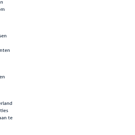
an
 om
sen
enten
een
erland
ties
aan te