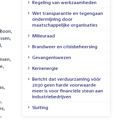
Regeling van werkzaamheden
Wet transparantie en tegengaan
ondermijning door
maatschappelijke organisaties
 Boon,
Milieuraad
assen,
l,
Brandweer en crisisbeheersing
Gevangeniswezen
ansen,
e,
Kernenergie
Bericht dat verduurzaming vóór
2030 geen harde voorwaarde
as,
meer is voor financiële steun aan
industriebedrijven
,
Sluiting
es,
,