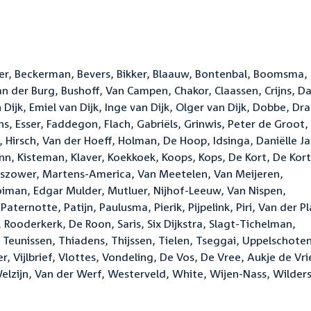
r, Beckerman, Bevers, Bikker, Blaauw, Bontenbal, Boomsma,
an der Burg, Bushoff, Van Campen, Chakor, Claassen, Crijns, D
Dijk, Emiel van Dijk, Inge van Dijk, Olger van Dijk, Dobbe, Dra
kens, Esser, Faddegon, Flach, Gabriëls, Grinwis, Peter de Groot,
, Hirsch, Van der Hoeff, Holman, De Hoop, Idsinga, Daniëlle J
, Kisteman, Klaver, Koekkoek, Koops, Kops, De Kort, De Kort
rkuszower, Martens-America, Van Meetelen, Van Meijeren,
an, Edgar Mulder, Mutluer, Nijhof-Leeuw, Van Nispen,
rnotte, Patijn, Paulusma, Pierik, Pijpelink, Piri, Van der Pl
ooderkerk, De Roon, Saris, Six Dijkstra, Slagt-Tichelman,
, Teunissen, Thiadens, Thijssen, Tielen, Tseggai, Uppelschoten
, Vijlbrief, Vlottes, Vondeling, De Vos, De Vree, Aukje de Vri
lzijn, Van der Werf, Westerveld, White, Wijen-Nass, Wilders