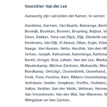
Voorzitter: Van der Lee
Aanwezig zijn 140 leden der Kamer, te weten:
Aardema, Aartsen, Van Baarle, Bamenga, Becke
Boswijk, Boutkan, Bromet, Bruyning, Buijsse, V
Deen, Dekker, Tony van Dijck, Dijk, Diederik van 
Eerdmans, Van Eijk, El Abassi, Ellian, Ergin, Er
Haage, Van Haasen, Heite, Heutink, Van den Hil
Jetten, Joseph, Kahraman, Kamminga, Kathmann
Kostić, Kröger, Krul, Lahlah, Van der Lee, Ma
Meulenkamp, Michon-Derkzen, Mohandis, Mooim
Nordkamp, Omtzigt, Oostenbrink, Ouwehand, Pate
Podt, Pool, Postma, Ram, Rikkers-Oosterkamp, R
Smitskam, Sneller, Soepboer, Stoffer, Stultiens
Valize, Vedder, Van der Velde, Veltman, Vermeer
Van Vroonhoven, Van der Wal, Van Waveren, We
Wingelaar en Van Zanten,