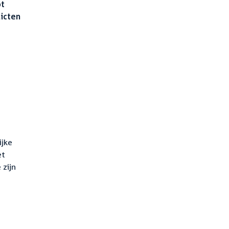
ot
icten
ijke
et
zijn