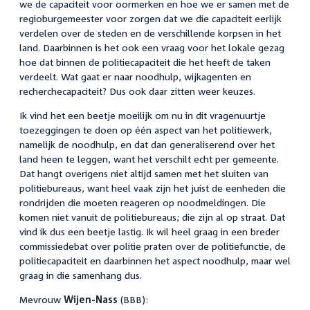
we de capaciteit voor oormerken en hoe we er samen met de
regioburgemeester voor zorgen dat we die capaciteit eerlijk
verdelen over de steden en de verschillende korpsen in het
land. Daarbinnen is het ook een vraag voor het lokale gezag
hoe dat binnen de politiecapaciteit die het heeft de taken
verdeelt. Wat gaat er naar noodhulp, wijkagenten en
recherchecapaciteit? Dus ook daar zitten weer keuzes.
Ik vind het een beetje moeilijk om nu in dit vragenuurtje
toezeggingen te doen op één aspect van het politiewerk,
namelijk de noodhulp, en dat dan generaliserend over het
land heen te leggen, want het verschilt echt per gemeente.
Dat hangt overigens niet altijd samen met het sluiten van
politiebureaus, want heel vaak zijn het juist de eenheden die
rondrijden die moeten reageren op noodmeldingen. Die
komen niet vanuit de politiebureaus; die zijn al op straat. Dat
vind ik dus een beetje lastig. Ik wil heel graag in een breder
commissiedebat over politie praten over de politiefunctie, de
politiecapaciteit en daarbinnen het aspect noodhulp, maar wel
graag in die samenhang dus.
Mevrouw
Wijen-Nass
(BBB):