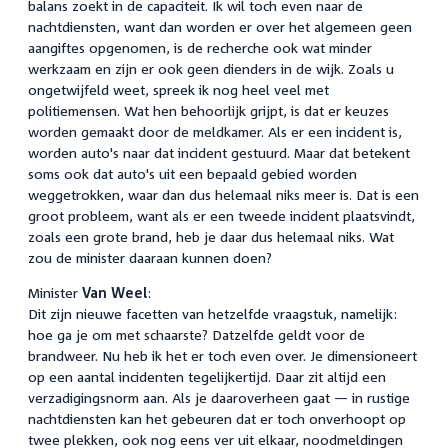
balans zoekt in de capaciteit. Ik wil toch even naar de
nachtdiensten, want dan worden er over het algemeen geen
aangiftes opgenomen, is de recherche ook wat minder
werkzaam en zijn er ook geen dienders in de wijk. Zoals u
ongetwijfeld weet, spreek ik nog heel veel met
politiemensen. Wat hen behoorlijk grijpt, is dat er keuzes
worden gemaakt door de meldkamer. Als er een incident is,
worden auto's naar dat incident gestuurd. Maar dat betekent
soms ook dat auto's uit een bepaald gebied worden
weggetrokken, waar dan dus helemaal niks meer is. Dat is een
groot probleem, want als er een tweede incident plaatsvindt,
zoals een grote brand, heb je daar dus helemaal niks. Wat
zou de minister daaraan kunnen doen?
Minister
Van Weel
:
Dit zijn nieuwe facetten van hetzelfde vraagstuk, namelijk:
hoe ga je om met schaarste? Datzelfde geldt voor de
brandweer. Nu heb ik het er toch even over. Je dimensioneert
op een aantal incidenten tegelijkertijd. Daar zit altijd een
verzadigingsnorm aan. Als je daaroverheen gaat — in rustige
nachtdiensten kan het gebeuren dat er toch onverhoopt op
twee plekken, ook nog eens ver uit elkaar, noodmeldingen