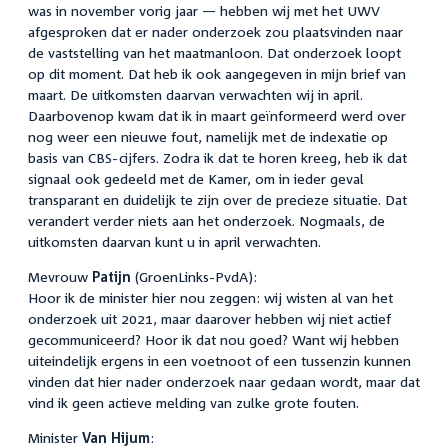
was in november vorig jaar — hebben wij met het UWV
afgesproken dat er nader onderzoek zou plaatsvinden naar
de vaststelling van het maatmanloon. Dat onderzoek loopt
op dit moment. Dat heb ik ook aangegeven in mijn brief van
maart. De uitkomsten daarvan verwachten wij in april.
Daarbovenop kwam dat ik in maart geïnformeerd werd over
nog weer een nieuwe fout, namelijk met de indexatie op
basis van CBS-cijfers. Zodra ik dat te horen kreeg, heb ik dat
signaal ook gedeeld met de Kamer, om in ieder geval
transparant en duidelijk te zijn over de precieze situatie. Dat
verandert verder niets aan het onderzoek. Nogmaals, de
uitkomsten daarvan kunt u in april verwachten.
Mevrouw
Patijn
(GroenLinks-PvdA):
Hoor ik de minister hier nou zeggen: wij wisten al van het
onderzoek uit 2021, maar daarover hebben wij niet actief
gecommuniceerd? Hoor ik dat nou goed? Want wij hebben
uiteindelijk ergens in een voetnoot of een tussenzin kunnen
vinden dat hier nader onderzoek naar gedaan wordt, maar dat
vind ik geen actieve melding van zulke grote fouten.
Minister
Van Hijum
: