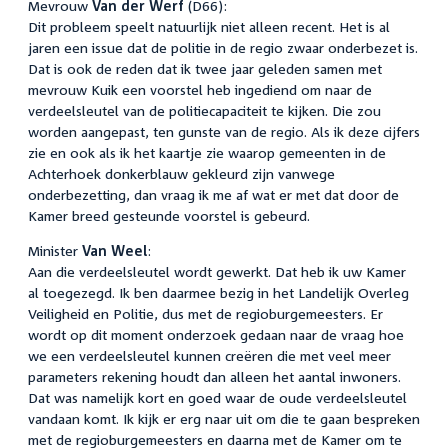
Mevrouw
Van der Werf
(D66):
Dit probleem speelt natuurlijk niet alleen recent. Het is al
jaren een issue dat de politie in de regio zwaar onderbezet is.
Dat is ook de reden dat ik twee jaar geleden samen met
mevrouw Kuik een voorstel heb ingediend om naar de
verdeelsleutel van de politiecapaciteit te kijken. Die zou
worden aangepast, ten gunste van de regio. Als ik deze cijfers
zie en ook als ik het kaartje zie waarop gemeenten in de
Achterhoek donkerblauw gekleurd zijn vanwege
onderbezetting, dan vraag ik me af wat er met dat door de
Kamer breed gesteunde voorstel is gebeurd.
Minister
Van Weel
:
Aan die verdeelsleutel wordt gewerkt. Dat heb ik uw Kamer
al toegezegd. Ik ben daarmee bezig in het Landelijk Overleg
Veiligheid en Politie, dus met de regioburgemeesters. Er
wordt op dit moment onderzoek gedaan naar de vraag hoe
we een verdeelsleutel kunnen creëren die met veel meer
parameters rekening houdt dan alleen het aantal inwoners.
Dat was namelijk kort en goed waar de oude verdeelsleutel
vandaan komt. Ik kijk er erg naar uit om die te gaan bespreken
met de regioburgemeesters en daarna met de Kamer om te