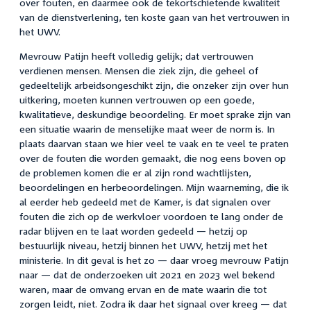
over fouten, en daarmee ook de tekortschietende kwaliteit
van de dienstverlening, ten koste gaan van het vertrouwen in
het UWV.
Mevrouw Patijn heeft volledig gelijk; dat vertrouwen
verdienen mensen. Mensen die ziek zijn, die geheel of
gedeeltelijk arbeidsongeschikt zijn, die onzeker zijn over hun
uitkering, moeten kunnen vertrouwen op een goede,
kwalitatieve, deskundige beoordeling. Er moet sprake zijn van
een situatie waarin de menselijke maat weer de norm is. In
plaats daarvan staan we hier veel te vaak en te veel te praten
over de fouten die worden gemaakt, die nog eens boven op
de problemen komen die er al zijn rond wachtlijsten,
beoordelingen en herbeoordelingen. Mijn waarneming, die ik
al eerder heb gedeeld met de Kamer, is dat signalen over
fouten die zich op de werkvloer voordoen te lang onder de
radar blijven en te laat worden gedeeld — hetzij op
bestuurlijk niveau, hetzij binnen het UWV, hetzij met het
ministerie. In dit geval is het zo — daar vroeg mevrouw Patijn
naar — dat de onderzoeken uit 2021 en 2023 wel bekend
waren, maar de omvang ervan en de mate waarin die tot
zorgen leidt, niet. Zodra ik daar het signaal over kreeg — dat