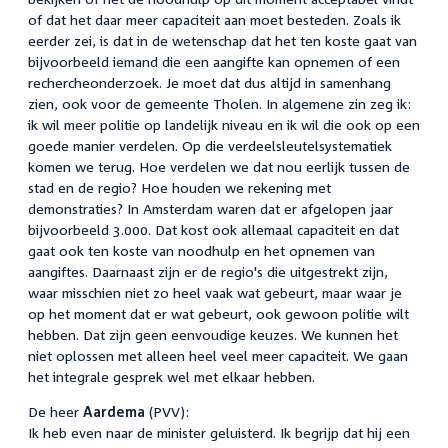
of dat het daar meer capaciteit aan moet besteden. Zoals ik
eerder zei, is dat in de wetenschap dat het ten koste gaat van
bijvoorbeeld iemand die een aangifte kan opnemen of een
rechercheonderzoek. Je moet dat dus altijd in samenhang
zien, ook voor de gemeente Tholen. In algemene zin zeg ik:
ik wil meer politie op landelijk niveau en ik wil die ook op een
goede manier verdelen. Op die verdeelsleutelsystematiek
komen we terug. Hoe verdelen we dat nou eerlijk tussen de
stad en de regio? Hoe houden we rekening met
demonstraties? In Amsterdam waren dat er afgelopen jaar
bijvoorbeeld 3.000. Dat kost ook allemaal capaciteit en dat
gaat ook ten koste van noodhulp en het opnemen van
aangiftes. Daarnaast zijn er de regio's die uitgestrekt zijn,
waar misschien niet zo heel vaak wat gebeurt, maar waar je
op het moment dat er wat gebeurt, ook gewoon politie wilt
hebben. Dat zijn geen eenvoudige keuzes. We kunnen het
niet oplossen met alleen heel veel meer capaciteit. We gaan
het integrale gesprek wel met elkaar hebben.
De heer
Aardema
(PVV):
Ik heb even naar de minister geluisterd. Ik begrijp dat hij een