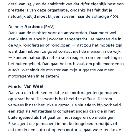
getal van 83,7 en de stabiliteit van dat cijfer eigenlijk best een
prestatie is van deze organisatie, ondanks het feit dat je
natuurlijk altijd moet blijven streven naar de volledige 90%.
De heer
Aardema
(PVV):
Dank aan de minister voor de antwoorden. Daar moet wel
een kleine nuance bij worden aangebracht. De mensen die in
de wijk rondfietsen of rondlopen — dat zou het mooiste zijn,
want dan hebben ze goed contact met de mensen in de wijk
— kunnen natuurlijk niet zo snel reageren op een melding in
het buitengebied. Dan gaat het toch vaak om politiemensen in
auto's. Wat vindt de minister van mijn suggestie om meer
motoragenten in te zetten?
Minister
Van Weel
:
Dat zou dan betekenen dat je die motoragenten permanent
op straat hebt. Daarvoor is het beeld te diffuus. Daarom
verwees ik naar het lokale gezag. De situatie in bijvoorbeeld
een stad als Amsterdam is compleet anders dan die in het
buitengebied als het gaat om het reageren op meldingen.
Elke agent die permanent in het buitengebied rondrijdt, of
dat nou in een auto of op een motor is, gaat weer ten koste