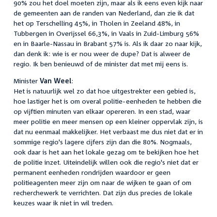
90% zou het doel moeten zijn, maar als ik eens even kijk naar
de gemeenten aan de randen van Nederland, dan zie ik dat
het op Terschelling 45%, in Tholen in Zeeland 48%, in
Tubbergen in Overijssel 66,3%, in Vaals in Zuid-Limburg 56%
en in Baarle-Nassau in Brabant 57% is. Als ik daar zo naar kijk,
dan denk ik: wie is er nou weer de dupe? Dat is alweer de
regio. Ik ben benieuwd of de minister dat met mij eens is.
Minister
Van Weel
:
Het is natuurlijk wel zo dat hoe uitgestrekter een gebied is,
hoe lastiger het is om overal politie-eenheden te hebben die
op vijftien minuten van elkaar opereren. In een stad, waar
meer politie en meer mensen op een kleiner oppervlak zijn, is
dat nu eenmaal makkelijker. Het verbaast me dus niet dat er in
sommige regio's lagere cijfers zijn dan die 80%. Nogmaals,
ook daar is het aan het lokale gezag om te bekijken hoe het
de politie inzet. Uiteindelijk willen ook die regio's niet dat er
permanent eenheden rondrijden waardoor er geen
politieagenten meer zijn om naar de wijken te gaan of om
recherchewerk te verrichten. Dat zijn dus precies de lokale
keuzes waar ik niet in wil treden.