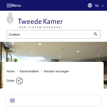
Menu
Taal sel
NL
Zoeken
Home
Kamerstukken
Plenaire verslagen
Delen
Inhoudsopgave