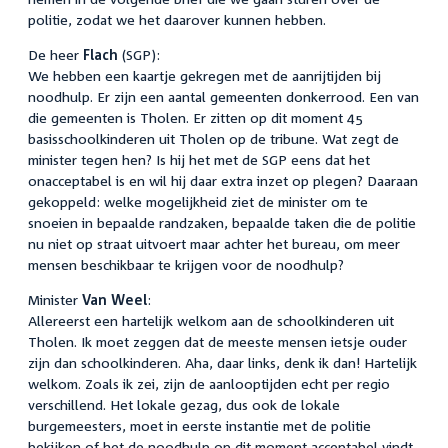
politie, zodat we het daarover kunnen hebben.
De heer
Flach
(SGP):
We hebben een kaartje gekregen met de aanrijtijden bij
noodhulp. Er zijn een aantal gemeenten donkerrood. Een van
die gemeenten is Tholen. Er zitten op dit moment 45
basisschoolkinderen uit Tholen op de tribune. Wat zegt de
minister tegen hen? Is hij het met de SGP eens dat het
onacceptabel is en wil hij daar extra inzet op plegen? Daaraan
gekoppeld: welke mogelijkheid ziet de minister om te
snoeien in bepaalde randzaken, bepaalde taken die de politie
nu niet op straat uitvoert maar achter het bureau, om meer
mensen beschikbaar te krijgen voor de noodhulp?
Minister
Van Weel
:
Allereerst een hartelijk welkom aan de schoolkinderen uit
Tholen. Ik moet zeggen dat de meeste mensen ietsje ouder
zijn dan schoolkinderen. Aha, daar links, denk ik dan! Hartelijk
welkom. Zoals ik zei, zijn de aanlooptijden echt per regio
verschillend. Het lokale gezag, dus ook de lokale
burgemeesters, moet in eerste instantie met de politie
bekijken of het de noodhulp op dit moment acceptabel vindt