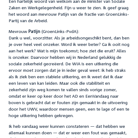
Een hartelijk woord van welkom aan de minister van Sociale
Zaken en Werkgelegenheid. Fijn u weer te zien. Ik geef graag
het woord aan mevrouw Patijn van de fractie van GroenLinks-
Partij van de Arbeid.
Mevrouw
Patijn
(GroenLinks-PvdA):
Dank u wel, voorzitter. Als je arbeidsongeschikt bent, dan ben
je over heel veel onzeker. Word ik weer beter? Ga ik ooit nog
aan het werk? Wat is mijn toekomst; hoe ziet die eruit? Alles
is onzeker. Daarvoor hebben wij in Nederland gelukkig de
sociale zekerheid gecreëerd. De WIA is een uitkering die
ervoor moet zorgen dat je in ieder geval weet: ik heb straks
als ik ziek ben een stabiele uitkering, en ik weet dat ik daar
een leven van kan leiden. Maar ook die stabiliteit en
zekerheid zijn weg komen te vallen sinds vorige zomer,
omdat er keer op keer door het AD en EenVandaag naar
boven is gebracht dat er fouten zijn gemaakt in de uitvoering
door het UWV, waardoor mensen geen, een te lage of een te
hoge uitkering hebben gekregen.
Ik heb vandaag weer kunnen constateren — dat hebben we
allemaal kunnen doen — dat er weer een fout was gemaakt,