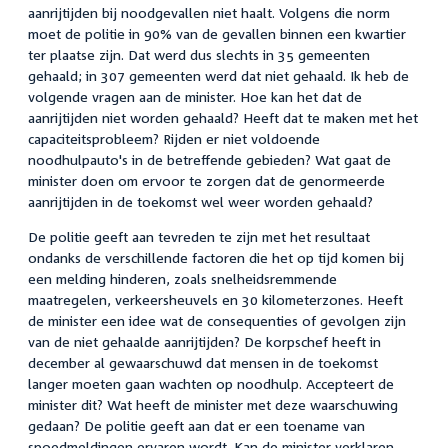
aanrijtijden bij noodgevallen niet haalt. Volgens die norm
moet de politie in 90% van de gevallen binnen een kwartier
ter plaatse zijn. Dat werd dus slechts in 35 gemeenten
gehaald; in 307 gemeenten werd dat niet gehaald. Ik heb de
volgende vragen aan de minister. Hoe kan het dat de
aanrijtijden niet worden gehaald? Heeft dat te maken met het
capaciteitsprobleem? Rijden er niet voldoende
noodhulpauto's in de betreffende gebieden? Wat gaat de
minister doen om ervoor te zorgen dat de genormeerde
aanrijtijden in de toekomst wel weer worden gehaald?
De politie geeft aan tevreden te zijn met het resultaat
ondanks de verschillende factoren die het op tijd komen bij
een melding hinderen, zoals snelheidsremmende
maatregelen, verkeersheuvels en 30 kilometerzones. Heeft
de minister een idee wat de consequenties of gevolgen zijn
van de niet gehaalde aanrijtijden? De korpschef heeft in
december al gewaarschuwd dat mensen in de toekomst
langer moeten gaan wachten op noodhulp. Accepteert de
minister dit? Wat heeft de minister met deze waarschuwing
gedaan? De politie geeft aan dat er een toename van
spoedmeldingen ervaren wordt. Kan de minister verklaren