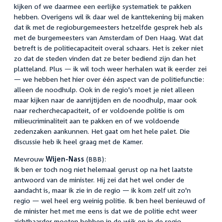
kijken of we daarmee een eerlijke systematiek te pakken
hebben. Overigens wil ik daar wel de kanttekening bij maken
dat ik met de regioburgemeesters hetzelfde gesprek heb als
met de burgemeesters van Amsterdam of Den Haag. Wat dat
betreft is de politiecapaciteit overal schaars. Het is zeker niet
zo dat de steden vinden dat ze beter bediend zijn dan het
platteland. Plus — ik wil toch weer herhalen wat ik eerder zei
— we hebben het hier over één aspect van de politiefunctie:
alleen de noodhulp. Ook in de regio's moet je niet alleen
maar kijken naar de aanrijtijden en de noodhulp, maar ook
naar recherchecapaciteit, of er voldoende politie is om
milieucriminaliteit aan te pakken en of we voldoende
zedenzaken aankunnen. Het gaat om het hele palet. Die
discussie heb ik heel graag met de Kamer.
Mevrouw
Wijen-Nass
(BBB):
Ik ben er toch nog niet helemaal gerust op na het laatste
antwoord van de minister. Hij zei dat het wel onder de
aandacht is, maar ik zie in de regio — ik kom zelf uit zo'n
regio — wel heel erg weinig politie. Ik ben heel benieuwd of
de minister het met me eens is dat we de politie echt weer
zichtbaarder moeten hebben in de wijk en in de regio.