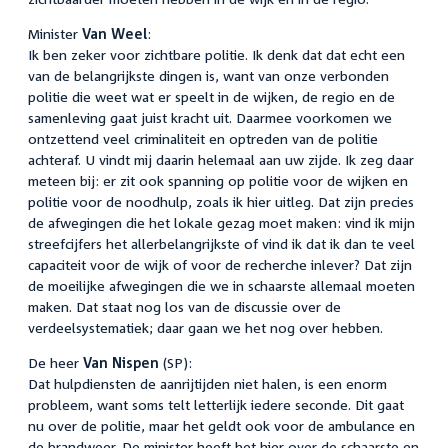
Minister
Van Weel
:
Ik ben zeker voor zichtbare politie. Ik denk dat dat echt een
van de belangrijkste dingen is, want van onze verbonden
politie die weet wat er speelt in de wijken, de regio en de
samenleving gaat juist kracht uit. Daarmee voorkomen we
ontzettend veel criminaliteit en optreden van de politie
achteraf. U vindt mij daarin helemaal aan uw zijde. Ik zeg daar
meteen bij: er zit ook spanning op politie voor de wijken en
politie voor de noodhulp, zoals ik hier uitleg. Dat zijn precies
de afwegingen die het lokale gezag moet maken: vind ik mijn
streefcijfers het allerbelangrijkste of vind ik dat ik dan te veel
capaciteit voor de wijk of voor de recherche inlever? Dat zijn
de moeilijke afwegingen die we in schaarste allemaal moeten
maken. Dat staat nog los van de discussie over de
verdeelsystematiek; daar gaan we het nog over hebben.
De heer
Van Nispen
(SP):
Dat hulpdiensten de aanrijtijden niet halen, is een enorm
probleem, want soms telt letterlijk iedere seconde. Dit gaat
nu over de politie, maar het geldt ook voor de ambulance en
de brandweer. De minister heeft het hier over de schaarste en