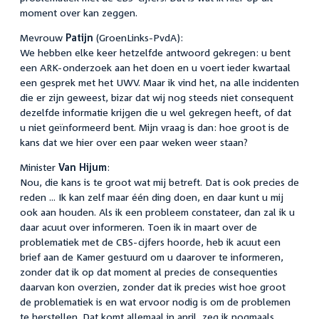
moment over kan zeggen.
Mevrouw
Patijn
(GroenLinks-PvdA):
We hebben elke keer hetzelfde antwoord gekregen: u bent
een ARK-onderzoek aan het doen en u voert ieder kwartaal
een gesprek met het UWV. Maar ik vind het, na alle incidenten
die er zijn geweest, bizar dat wij nog steeds niet consequent
dezelfde informatie krijgen die u wel gekregen heeft, of dat
u niet geïnformeerd bent. Mijn vraag is dan: hoe groot is de
kans dat we hier over een paar weken weer staan?
Minister
Van Hijum
:
Nou, die kans is te groot wat mij betreft. Dat is ook precies de
reden ... Ik kan zelf maar één ding doen, en daar kunt u mij
ook aan houden. Als ik een probleem constateer, dan zal ik u
daar acuut over informeren. Toen ik in maart over de
problematiek met de CBS-cijfers hoorde, heb ik acuut een
brief aan de Kamer gestuurd om u daarover te informeren,
zonder dat ik op dat moment al precies de consequenties
daarvan kon overzien, zonder dat ik precies wist hoe groot
de problematiek is en wat ervoor nodig is om de problemen
te herstellen. Dat komt allemaal in april, zeg ik nogmaals.