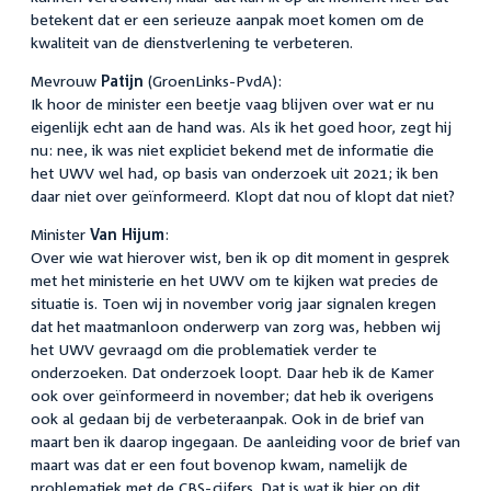
betekent dat er een serieuze aanpak moet komen om de
kwaliteit van de dienstverlening te verbeteren.
Mevrouw
Patijn
(GroenLinks-PvdA):
Ik hoor de minister een beetje vaag blijven over wat er nu
eigenlijk echt aan de hand was. Als ik het goed hoor, zegt hij
nu: nee, ik was niet expliciet bekend met de informatie die
het UWV wel had, op basis van onderzoek uit 2021; ik ben
daar niet over geïnformeerd. Klopt dat nou of klopt dat niet?
Minister
Van Hijum
:
Over wie wat hierover wist, ben ik op dit moment in gesprek
met het ministerie en het UWV om te kijken wat precies de
situatie is. Toen wij in november vorig jaar signalen kregen
dat het maatmanloon onderwerp van zorg was, hebben wij
het UWV gevraagd om die problematiek verder te
onderzoeken. Dat onderzoek loopt. Daar heb ik de Kamer
ook over geïnformeerd in november; dat heb ik overigens
ook al gedaan bij de verbeteraanpak. Ook in de brief van
maart ben ik daarop ingegaan. De aanleiding voor de brief van
maart was dat er een fout bovenop kwam, namelijk de
problematiek met de CBS-cijfers. Dat is wat ik hier op dit