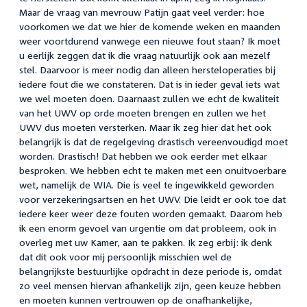
Maar de vraag van mevrouw Patijn gaat veel verder: hoe
voorkomen we dat we hier de komende weken en maanden
weer voortdurend vanwege een nieuwe fout staan? Ik moet
u eerlijk zeggen dat ik die vraag natuurlijk ook aan mezelf
stel. Daarvoor is meer nodig dan alleen hersteloperaties bij
iedere fout die we constateren. Dat is in ieder geval iets wat
we wel moeten doen. Daarnaast zullen we echt de kwaliteit
van het UWV op orde moeten brengen en zullen we het
UWV dus moeten versterken. Maar ik zeg hier dat het ook
belangrijk is dat de regelgeving drastisch vereenvoudigd moet
worden. Drastisch! Dat hebben we ook eerder met elkaar
besproken. We hebben echt te maken met een onuitvoerbare
wet, namelijk de WIA. Die is veel te ingewikkeld geworden
voor verzekeringsartsen en het UWV. Die leidt er ook toe dat
iedere keer weer deze fouten worden gemaakt. Daarom heb
ik een enorm gevoel van urgentie om dat probleem, ook in
overleg met uw Kamer, aan te pakken. Ik zeg erbij: ik denk
dat dit ook voor mij persoonlijk misschien wel de
belangrijkste bestuurlijke opdracht in deze periode is, omdat
zo veel mensen hiervan afhankelijk zijn, geen keuze hebben
en moeten kunnen vertrouwen op de onafhankelijke,