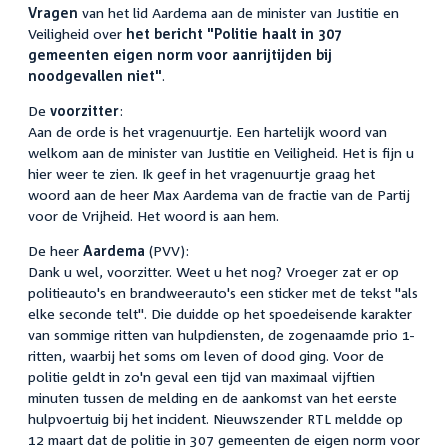
Vragen
van het lid Aardema aan de minister van Justitie en
Veiligheid over
het bericht "Politie haalt in 307
gemeenten eigen norm voor aanrijtijden bij
noodgevallen niet"
.
De
voorzitter
:
Aan de orde is het vragenuurtje. Een hartelijk woord van
welkom aan de minister van Justitie en Veiligheid. Het is fijn u
hier weer te zien. Ik geef in het vragenuurtje graag het
woord aan de heer Max Aardema van de fractie van de Partij
voor de Vrijheid. Het woord is aan hem.
De heer
Aardema
(PVV):
Dank u wel, voorzitter. Weet u het nog? Vroeger zat er op
politieauto's en brandweerauto's een sticker met de tekst "als
elke seconde telt". Die duidde op het spoedeisende karakter
van sommige ritten van hulpdiensten, de zogenaamde prio 1-
ritten, waarbij het soms om leven of dood ging. Voor de
politie geldt in zo'n geval een tijd van maximaal vijftien
minuten tussen de melding en de aankomst van het eerste
hulpvoertuig bij het incident. Nieuwszender RTL meldde op
12 maart dat de politie in 307 gemeenten de eigen norm voor