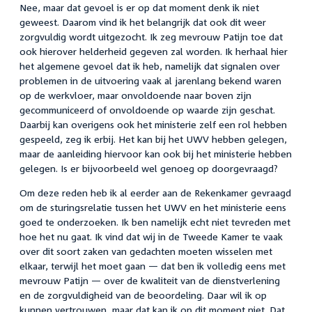
Nee, maar dat gevoel is er op dat moment denk ik niet
geweest. Daarom vind ik het belangrijk dat ook dit weer
zorgvuldig wordt uitgezocht. Ik zeg mevrouw Patijn toe dat
ook hierover helderheid gegeven zal worden. Ik herhaal hier
het algemene gevoel dat ik heb, namelijk dat signalen over
problemen in de uitvoering vaak al jarenlang bekend waren
op de werkvloer, maar onvoldoende naar boven zijn
gecommuniceerd of onvoldoende op waarde zijn geschat.
Daarbij kan overigens ook het ministerie zelf een rol hebben
gespeeld, zeg ik erbij. Het kan bij het UWV hebben gelegen,
maar de aanleiding hiervoor kan ook bij het ministerie hebben
gelegen. Is er bijvoorbeeld wel genoeg op doorgevraagd?
Om deze reden heb ik al eerder aan de Rekenkamer gevraagd
om de sturingsrelatie tussen het UWV en het ministerie eens
goed te onderzoeken. Ik ben namelijk echt niet tevreden met
hoe het nu gaat. Ik vind dat wij in de Tweede Kamer te vaak
over dit soort zaken van gedachten moeten wisselen met
elkaar, terwijl het moet gaan — dat ben ik volledig eens met
mevrouw Patijn — over de kwaliteit van de dienstverlening
en de zorgvuldigheid van de beoordeling. Daar wil ik op
kunnen vertrouwen, maar dat kan ik op dit moment niet. Dat