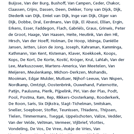
Buijsse, Van der Burg, Bushoff, Van Campen, Ceder, Chakor,
Claassen, Crijns, Dassen, Deen, Dekker, Tony van Dijck, Dijk,
Diederik van Dijk, Emiel van Dijk, Inge van Dijk, Olger van
Dijk, Dobbe, Dral, Eerdmans, Van Eijk, El Abassi, Ellian, Ergin,
Erkens, Esser, Faddegon, Flach, Gabriëls, Graus, Grinwis, Peter
de Groot, Haage, Van Haasen, Heite, Heutink, Van den Hil,
Hirsch, Van der Hoeff, Holman, De Hoop, Idsinga, Daniëlle
Jansen, Jetten, Léon de Jong, Joseph, Kahraman, Kamminga,
Kathmann, Van Kent, Kisteman, Klaver, Koekkoek, Koops,
Kops, De Kort, De Korte, Kostić, Kröger, Krul, Lahlah, Van der
Lee, Markuszower, Martens-America, Van Meetelen, Van
Meijeren, Meulenkamp, Michon-Derkzen, Mohandis,
Mooiman, Edgar Mulder, Mutluer, Nijhof-Leeuw, Van Nispen,
Nordkamp, Omtzigt, Oostenbrink, Ouwehand, Paternotte,
Patijn, Paulusma, Pierik, Pijpelink, Piri, Van der Plas, Podt,
Pool, Postma, Ram, Rep, Rikkers-Oosterkamp, Rooderkerk,
De Roon, Saris, Six Dijkstra, Slagt-Tichelman, Smitskam,
Sneller, Soepboer, Stoffer, Teunissen, Thiadens, Thijssen,
Tielen, Timmermans, Tseggai, Uppelschoten, Valize, Vedder,
Van der Velde, Veltman, Vermeer, Vijlbrief, Vlottes,
Vondeling, De Vos, De Vree, Aukje de Vries, Van