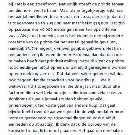
bij. Het is een streefnorm. Natuurlijk streeft de politie ernaar
om die norm wel te halen. Maar als je tegelijkertijd kijkt naar
het aantal meldingen tussen 2021 en 2024, dan zie je dat dat
is toegenomen van 285.000 naar maar liefst 335.000. Dat zijn
op jaarbasis dus 50.000 meldingen meer ten opzichte van
2021. Als je dat bedenkt, dan is het eigenlijk een bijzondere
prestatie van de politie dat het aantal gehaalde gevallen,
namelijk 83,7%, eigenlijk vrijwel gelijk is gebleven. Het kan
niet anders, zeg ik tegen de heer Aardema, dan dat dat ook
te maken heeft met prioriteitstelling. Natuurlijk zet de politie
noodmeldingen altijd op één. Er zal altijd gereageerd worden
op een melding van 112. Dat dat veel vaker gebeurt, wil dus
ook zeggen dat die capaciteit voor noodhulp — die is
weliswaar licht toegenomen in die drie jaar, maar door alle
factoren die u wel bekend zijn, is die toename zeker niet zo
significant als we allemaal zouden hebben gewild —
onherroepelijk ten koste gaat van andere hulp. Dat gaat
bijvoorbeeld over de aanwezigheid in de wijk omdat er moet
worden gereageerd op spoedmeldingen en er dus altijd
eenheden op straat zijn. Ik denk dat u de oproep van de
korpschef in dat licht moet plaatsen. Het gaat om een balans