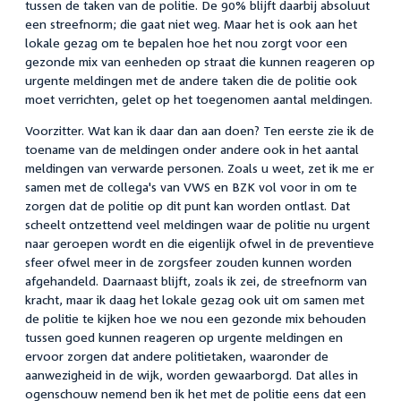
tussen de taken van de politie. De 90% blijft daarbij absoluut
een streefnorm; die gaat niet weg. Maar het is ook aan het
lokale gezag om te bepalen hoe het nou zorgt voor een
gezonde mix van eenheden op straat die kunnen reageren op
urgente meldingen met de andere taken die de politie ook
moet verrichten, gelet op het toegenomen aantal meldingen.
Voorzitter. Wat kan ik daar dan aan doen? Ten eerste zie ik de
toename van de meldingen onder andere ook in het aantal
meldingen van verwarde personen. Zoals u weet, zet ik me er
samen met de collega's van VWS en BZK vol voor in om te
zorgen dat de politie op dit punt kan worden ontlast. Dat
scheelt ontzettend veel meldingen waar de politie nu urgent
naar geroepen wordt en die eigenlijk ofwel in de preventieve
sfeer ofwel meer in de zorgsfeer zouden kunnen worden
afgehandeld. Daarnaast blijft, zoals ik zei, de streefnorm van
kracht, maar ik daag het lokale gezag ook uit om samen met
de politie te kijken hoe we nou een gezonde mix behouden
tussen goed kunnen reageren op urgente meldingen en
ervoor zorgen dat andere politietaken, waaronder de
aanwezigheid in de wijk, worden gewaarborgd. Dat alles in
ogenschouw nemend ben ik het met de politie eens dat een