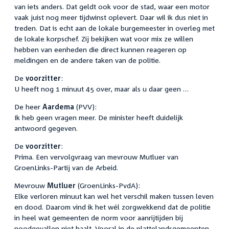
van iets anders. Dat geldt ook voor de stad, waar een motor
vaak juist nog meer tijdwinst oplevert. Daar wil ik dus niet in
treden. Dat is echt aan de lokale burgemeester in overleg met
de lokale korpschef. Zij bekijken wat voor mix ze willen
hebben van eenheden die direct kunnen reageren op
meldingen en de andere taken van de politie.
De
voorzitter
:
U heeft nog 1 minuut 45 over, maar als u daar geen …
De heer
Aardema
(PVV):
Ik heb geen vragen meer. De minister heeft duidelijk
antwoord gegeven.
De
voorzitter
:
Prima. Een vervolgvraag van mevrouw Mutluer van
GroenLinks-Partij van de Arbeid.
Mevrouw
Mutluer
(GroenLinks-PvdA):
Elke verloren minuut kan wel het verschil maken tussen leven
en dood. Daarom vind ik het wél zorgwekkend dat de politie
in heel wat gemeenten de norm voor aanrijtijden bij
noodgevallen niet haalt. Vooral in de plattelandsgemeenten,