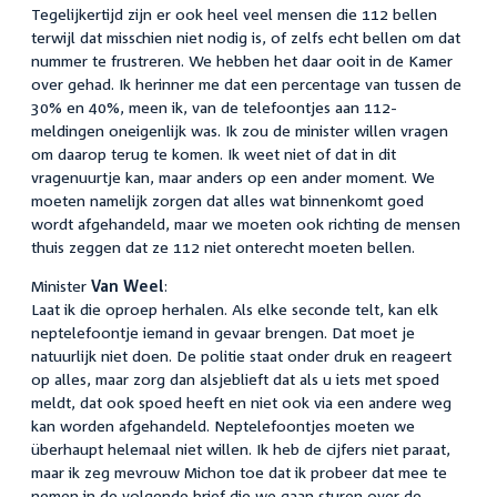
Tegelijkertijd zijn er ook heel veel mensen die 112 bellen
terwijl dat misschien niet nodig is, of zelfs echt bellen om dat
nummer te frustreren. We hebben het daar ooit in de Kamer
over gehad. Ik herinner me dat een percentage van tussen de
30% en 40%, meen ik, van de telefoontjes aan 112-
meldingen oneigenlijk was. Ik zou de minister willen vragen
om daarop terug te komen. Ik weet niet of dat in dit
vragenuurtje kan, maar anders op een ander moment. We
moeten namelijk zorgen dat alles wat binnenkomt goed
wordt afgehandeld, maar we moeten ook richting de mensen
thuis zeggen dat ze 112 niet onterecht moeten bellen.
Minister
Van Weel
:
Laat ik die oproep herhalen. Als elke seconde telt, kan elk
neptelefoontje iemand in gevaar brengen. Dat moet je
natuurlijk niet doen. De politie staat onder druk en reageert
op alles, maar zorg dan alsjeblieft dat als u iets met spoed
meldt, dat ook spoed heeft en niet ook via een andere weg
kan worden afgehandeld. Neptelefoontjes moeten we
überhaupt helemaal niet willen. Ik heb de cijfers niet paraat,
maar ik zeg mevrouw Michon toe dat ik probeer dat mee te
nemen in de volgende brief die we gaan sturen over de