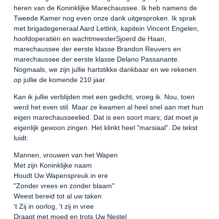
heren van de Koninklijke Marechaussee. Ik heb namens de
Tweede Kamer nog even onze dank uitgesproken. Ik sprak
met brigadegeneraal Aard Lettink, kapitein Vincent Engelen,
hoofdoperatiën en wachtmeesterSjoerd de Haan,
marechaussee der eerste klasse Brandon Reuvers en
marechaussee der eerste klasse Delano Passanante.
Nogmaals, we zijn jullie hartstikke dankbaar en we rekenen
op jullie de komende 210 jaar.
Kan ik jullie verblijden met een gedicht, vroeg ik. Nou, toen
werd het even stil. Maar ze kwamen al heel snel aan met hun
eigen marechausseelied. Dat is een soort mars; dat moet je
eigenlijk gewoon zingen. Het klinkt heel "marsiaal". De tekst
luidt:
Mannen, vrouwen van het Wapen
Met zijn Koninklijke naam
Houdt Uw Wapenspreuk in ere
"Zonder vrees en zonder blaam"
Weest bereid tot al uw taken
't Zij in oorlog, 't zij in vree
Draagt met moed en trots Uw Nestel