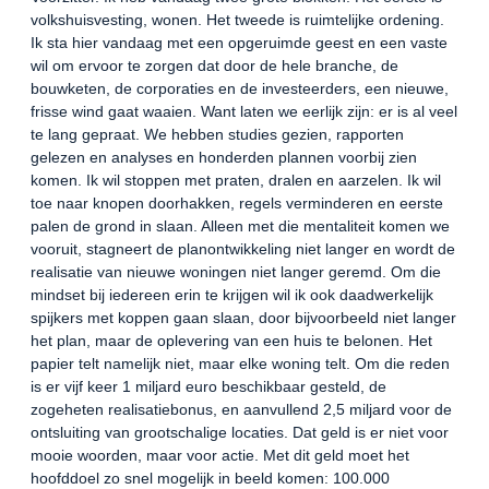
volkshuisvesting, wonen. Het tweede is ruimtelijke ordening.
Ik sta hier vandaag met een opgeruimde geest en een vaste
wil om ervoor te zorgen dat door de hele branche, de
bouwketen, de corporaties en de investeerders, een nieuwe,
frisse wind gaat waaien. Want laten we eerlijk zijn: er is al veel
te lang gepraat. We hebben studies gezien, rapporten
gelezen en analyses en honderden plannen voorbij zien
komen. Ik wil stoppen met praten, dralen en aarzelen. Ik wil
toe naar knopen doorhakken, regels verminderen en eerste
palen de grond in slaan. Alleen met die mentaliteit komen we
vooruit, stagneert de planontwikkeling niet langer en wordt de
realisatie van nieuwe woningen niet langer geremd. Om die
mindset bij iedereen erin te krijgen wil ik ook daadwerkelijk
spijkers met koppen gaan slaan, door bijvoorbeeld niet langer
het plan, maar de oplevering van een huis te belonen. Het
papier telt namelijk niet, maar elke woning telt. Om die reden
is er vijf keer 1 miljard euro beschikbaar gesteld, de
zogeheten realisatiebonus, en aanvullend 2,5 miljard voor de
ontsluiting van grootschalige locaties. Dat geld is er niet voor
mooie woorden, maar voor actie. Met dit geld moet het
hoofddoel zo snel mogelijk in beeld komen: 100.000