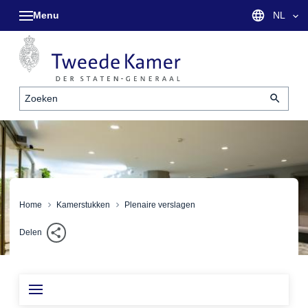
Menu
Taal sel
NL
Zoeken
Home
Kamerstukken
Plenaire verslagen
Delen
Inhoudsopgave