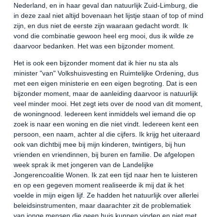
Nederland, en in haar geval dan natuurlijk Zuid-Limburg, die
in deze zaal niet altijd bovenaan het lijstje staan of top of mind
zijn, en dus niet de eerste zijn waaraan gedacht wordt. Ik
vond die combinatie gewoon heel erg mooi, dus ik wilde ze
daarvoor bedanken. Het was een bijzonder moment.
Het is ook een bijzonder moment dat ik hier nu sta als
minister "van" Volkshuisvesting en Ruimtelijke Ordening, dus
met een eigen ministerie en een eigen begroting. Dat is een
bijzonder moment, maar de aanleiding daarvoor is natuurlijk
veel minder mooi. Het zegt iets over de nood van dit moment,
de woningnood. Iedereen kent inmiddels wel iemand die op
zoek is naar een woning en die niet vindt. Iedereen kent een
persoon, een naam, achter al die cijfers. Ik krijg het uiteraard
ook van dichtbij mee bij mijn kinderen, twintigers, bij hun
vrienden en vriendinnen, bij buren en familie. De afgelopen
week sprak ik met jongeren van de Landelijke
Jongerencoalitie Wonen. Ik zat een tijd naar hen te luisteren
en op een gegeven moment realiseerde ik mij dat ik het
voelde in mijn eigen lijf. Ze hadden het natuurlijk over allerlei
beleidsinstrumenten, maar daarachter zit de problematiek
van jonge mensen die geen huis kunnen vinden en niet met