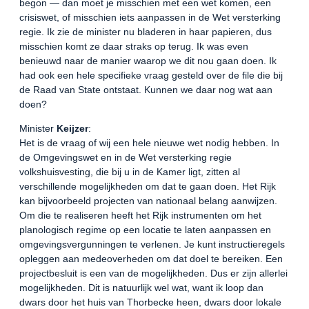
begon — dan moet je misschien met een wet komen, een
crisiswet, of misschien iets aanpassen in de Wet versterking
regie. Ik zie de minister nu bladeren in haar papieren, dus
misschien komt ze daar straks op terug. Ik was even
benieuwd naar de manier waarop we dit nou gaan doen. Ik
had ook een hele specifieke vraag gesteld over de file die bij
de Raad van State ontstaat. Kunnen we daar nog wat aan
doen?
Minister
Keijzer
:
Het is de vraag of wij een hele nieuwe wet nodig hebben. In
de Omgevingswet en in de Wet versterking regie
volkshuisvesting, die bij u in de Kamer ligt, zitten al
verschillende mogelijkheden om dat te gaan doen. Het Rijk
kan bijvoorbeeld projecten van nationaal belang aanwijzen.
Om die te realiseren heeft het Rijk instrumenten om het
planologisch regime op een locatie te laten aanpassen en
omgevingsvergunningen te verlenen. Je kunt instructieregels
opleggen aan medeoverheden om dat doel te bereiken. Een
projectbesluit is een van de mogelijkheden. Dus er zijn allerlei
mogelijkheden. Dit is natuurlijk wel wat, want ik loop dan
dwars door het huis van Thorbecke heen, dwars door lokale