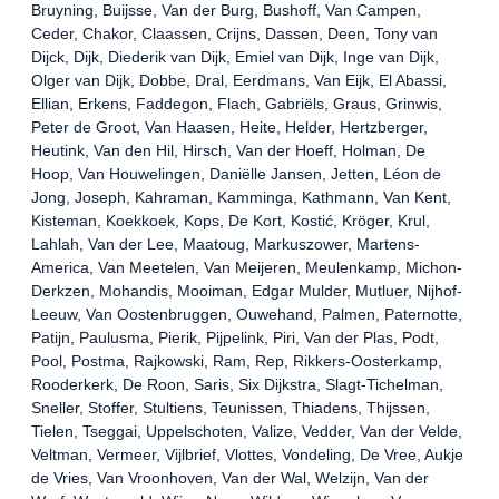
Bruyning, Buijsse, Van der Burg, Bushoff, Van Campen,
Ceder, Chakor, Claassen, Crijns, Dassen, Deen, Tony van
Dijck, Dijk, Diederik van Dijk, Emiel van Dijk, Inge van Dijk,
Olger van Dijk, Dobbe, Dral, Eerdmans, Van Eijk, El Abassi,
Ellian, Erkens, Faddegon, Flach, Gabriëls, Graus, Grinwis,
Peter de Groot, Van Haasen, Heite, Helder, Hertzberger,
Heutink, Van den Hil, Hirsch, Van der Hoeff, Holman, De
Hoop, Van Houwelingen, Daniëlle Jansen, Jetten, Léon de
Jong, Joseph, Kahraman, Kamminga, Kathmann, Van Kent,
Kisteman, Koekkoek, Kops, De Kort, Kostić, Kröger, Krul,
Lahlah, Van der Lee, Maatoug, Markuszower, Martens-
America, Van Meetelen, Van Meijeren, Meulenkamp, Michon-
Derkzen, Mohandis, Mooiman, Edgar Mulder, Mutluer, Nijhof-
Leeuw, Van Oostenbruggen, Ouwehand, Palmen, Paternotte,
Patijn, Paulusma, Pierik, Pijpelink, Piri, Van der Plas, Podt,
Pool, Postma, Rajkowski, Ram, Rep, Rikkers-Oosterkamp,
Rooderkerk, De Roon, Saris, Six Dijkstra, Slagt-Tichelman,
Sneller, Stoffer, Stultiens, Teunissen, Thiadens, Thijssen,
Tielen, Tseggai, Uppelschoten, Valize, Vedder, Van der Velde,
Veltman, Vermeer, Vijlbrief, Vlottes, Vondeling, De Vree, Aukje
de Vries, Van Vroonhoven, Van der Wal, Welzijn, Van der