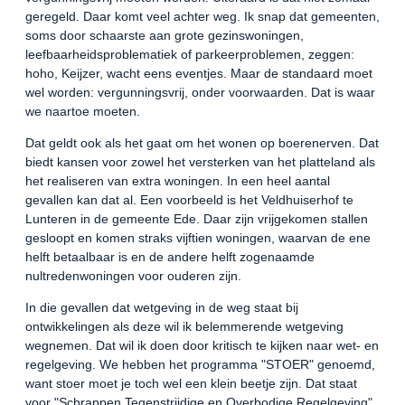
geregeld. Daar komt veel achter weg. Ik snap dat gemeenten,
soms door schaarste aan grote gezinswoningen,
leefbaarheidsproblematiek of parkeerproblemen, zeggen:
hoho, Keijzer, wacht eens eventjes. Maar de standaard moet
wel worden: vergunningsvrij, onder voorwaarden. Dat is waar
we naartoe moeten.
Dat geldt ook als het gaat om het wonen op boerenerven. Dat
biedt kansen voor zowel het versterken van het platteland als
het realiseren van extra woningen. In een heel aantal
gevallen kan dat al. Een voorbeeld is het Veldhuiserhof te
Lunteren in de gemeente Ede. Daar zijn vrijgekomen stallen
gesloopt en komen straks vijftien woningen, waarvan de ene
helft betaalbaar is en de andere helft zogenaamde
nultredenwoningen voor ouderen zijn.
In die gevallen dat wetgeving in de weg staat bij
ontwikkelingen als deze wil ik belemmerende wetgeving
wegnemen. Dat wil ik doen door kritisch te kijken naar wet- en
regelgeving. We hebben het programma "STOER" genoemd,
want stoer moet je toch wel een klein beetje zijn. Dat staat
voor "Schrappen Tegenstrijdige en Overbodige Regelgeving".