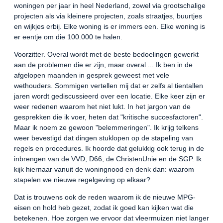
woningen per jaar in heel Nederland, zowel via grootschalige
projecten als via kleinere projecten, zoals straatjes, buurtjes
en wijkjes erbij. Elke woning is er immers een. Elke woning is
er eentje om die 100.000 te halen.
Voorzitter. Overal wordt met de beste bedoelingen gewerkt
aan de problemen die er zijn, maar overal ... Ik ben in de
afgelopen maanden in gesprek geweest met vele
wethouders. Sommigen vertellen mij dat er zelfs al tientallen
jaren wordt gediscussieerd over een locatie. Elke keer zijn er
weer redenen waarom het niet lukt. In het jargon van de
gesprekken die ik voer, heten dat "kritische succesfactoren".
Maar ik noem ze gewoon "belemmeringen". Ik krijg telkens
weer bevestigd dat dingen stuklopen op de stapeling van
regels en procedures. Ik hoorde dat gelukkig ook terug in de
inbrengen van de VVD, D66, de ChristenUnie en de SGP. Ik
kijk hiernaar vanuit de woningnood en denk dan: waarom
stapelen we nieuwe regelgeving op elkaar?
Dat is trouwens ook de reden waarom ik de nieuwe MPG-
eisen on hold heb gezet, zodat ik goed kan kijken wat die
betekenen. Hoe zorgen we ervoor dat vleermuizen niet langer