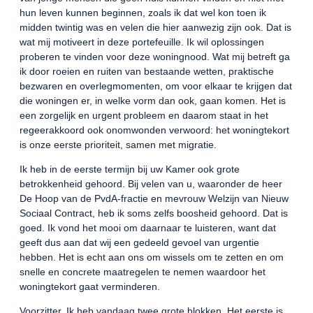
hun leven kunnen beginnen, zoals ik dat wel kon toen ik
midden twintig was en velen die hier aanwezig zijn ook. Dat is
wat mij motiveert in deze portefeuille. Ik wil oplossingen
proberen te vinden voor deze woningnood. Wat mij betreft ga
ik door roeien en ruiten van bestaande wetten, praktische
bezwaren en overlegmomenten, om voor elkaar te krijgen dat
die woningen er, in welke vorm dan ook, gaan komen. Het is
een zorgelijk en urgent probleem en daarom staat in het
regeerakkoord ook onomwonden verwoord: het woningtekort
is onze eerste prioriteit, samen met migratie.
Ik heb in de eerste termijn bij uw Kamer ook grote
betrokkenheid gehoord. Bij velen van u, waaronder de heer
De Hoop van de PvdA-fractie en mevrouw Welzijn van Nieuw
Sociaal Contract, heb ik soms zelfs boosheid gehoord. Dat is
goed. Ik vond het mooi om daarnaar te luisteren, want dat
geeft dus aan dat wij een gedeeld gevoel van urgentie
hebben. Het is echt aan ons om wissels om te zetten en om
snelle en concrete maatregelen te nemen waardoor het
woningtekort gaat verminderen.
Voorzitter. Ik heb vandaag twee grote blokken. Het eerste is