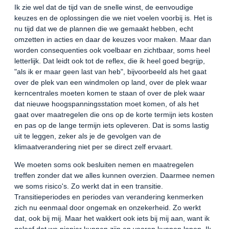
Ik zie wel dat de tijd van de snelle winst, de eenvoudige
keuzes en de oplossingen die we niet voelen voorbij is. Het is
nu tijd dat we de plannen die we gemaakt hebben, echt
omzetten in acties en daar de keuzes voor maken. Maar dan
worden consequenties ook voelbaar en zichtbaar, soms heel
letterlijk. Dat leidt ook tot de reflex, die ik heel goed begrijp,
"als ik er maar geen last van heb", bijvoorbeeld als het gaat
over de plek van een windmolen op land, over de plek waar
kerncentrales moeten komen te staan of over de plek waar
dat nieuwe hoogspanningsstation moet komen, of als het
gaat over maatregelen die ons op de korte termijn iets kosten
en pas op de lange termijn iets opleveren. Dat is soms lastig
uit te leggen, zeker als je de gevolgen van de
klimaatverandering niet per se direct zelf ervaart.
We moeten soms ook besluiten nemen en maatregelen
treffen zonder dat we alles kunnen overzien. Daarmee nemen
we soms risico's. Zo werkt dat in een transitie.
Transitieperiodes en periodes van verandering kenmerken
zich nu eenmaal door ongemak en onzekerheid. Zo werkt
dat, ook bij mij. Maar het wakkert ook iets bij mij aan, want ik
geloof dat we pionier kunnen zijn en voorop kunnen lopen. Ik