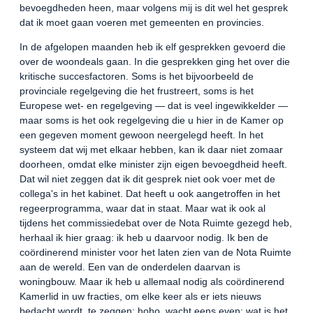
bevoegdheden heen, maar volgens mij is dit wel het gesprek
dat ik moet gaan voeren met gemeenten en provincies.
In de afgelopen maanden heb ik elf gesprekken gevoerd die
over de woondeals gaan. In die gesprekken ging het over die
kritische succesfactoren. Soms is het bijvoorbeeld de
provinciale regelgeving die het frustreert, soms is het
Europese wet- en regelgeving — dat is veel ingewikkelder —
maar soms is het ook regelgeving die u hier in de Kamer op
een gegeven moment gewoon neergelegd heeft. In het
systeem dat wij met elkaar hebben, kan ik daar niet zomaar
doorheen, omdat elke minister zijn eigen bevoegdheid heeft.
Dat wil niet zeggen dat ik dit gesprek niet ook voer met de
collega's in het kabinet. Dat heeft u ook aangetroffen in het
regeerprogramma, waar dat in staat. Maar wat ik ook al
tijdens het commissiedebat over de Nota Ruimte gezegd heb,
herhaal ik hier graag: ik heb u daarvoor nodig. Ik ben de
coördinerend minister voor het laten zien van de Nota Ruimte
aan de wereld. Een van de onderdelen daarvan is
woningbouw. Maar ik heb u allemaal nodig als coördinerend
Kamerlid in uw fracties, om elke keer als er iets nieuws
bedacht wordt, te zeggen: hoho, wacht eens even; wat is het