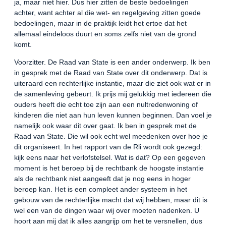
ja, maar niet hier. Dus hier zitten de beste bedoelingen
achter, want achter al die wet- en regelgeving zitten goede
bedoelingen, maar in de praktijk leidt het ertoe dat het
allemaal eindeloos duurt en soms zelfs niet van de grond
komt.
Voorzitter. De Raad van State is een ander onderwerp. Ik ben
in gesprek met de Raad van State over dit onderwerp. Dat is
uiteraard een rechterlijke instantie, maar die ziet ook wat er in
de samenleving gebeurt. Ik prijs mij gelukkig met iedereen die
ouders heeft die echt toe zijn aan een nultredenwoning of
kinderen die niet aan hun leven kunnen beginnen. Dan voel je
namelijk ook waar dit over gaat. Ik ben in gesprek met de
Raad van State. Die wil ook echt wel meedenken over hoe je
dit organiseert. In het rapport van de Rli wordt ook gezegd:
kijk eens naar het verlofstelsel. Wat is dat? Op een gegeven
moment is het beroep bij de rechtbank de hoogste instantie
als de rechtbank niet aangeeft dat je nog eens in hoger
beroep kan. Het is een compleet ander systeem in het
gebouw van de rechterlijke macht dat wij hebben, maar dit is
wel een van de dingen waar wij over moeten nadenken. U
hoort aan mij dat ik alles aangrijp om het te versnellen, dus