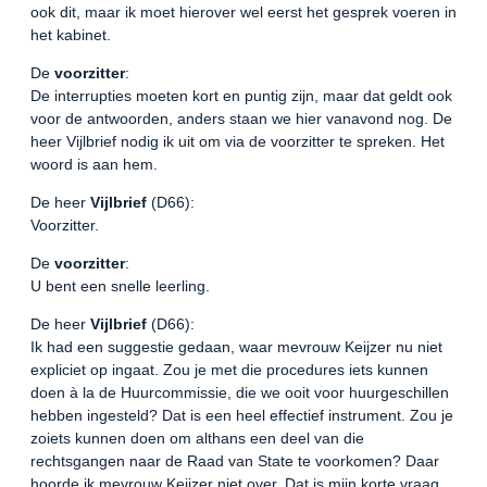
ook dit, maar ik moet hierover wel eerst het gesprek voeren in
het kabinet.
De
voorzitter
:
De interrupties moeten kort en puntig zijn, maar dat geldt ook
voor de antwoorden, anders staan we hier vanavond nog. De
heer Vijlbrief nodig ik uit om via de voorzitter te spreken. Het
woord is aan hem.
De heer
Vijlbrief
(D66):
Voorzitter.
De
voorzitter
:
U bent een snelle leerling.
De heer
Vijlbrief
(D66):
Ik had een suggestie gedaan, waar mevrouw Keijzer nu niet
expliciet op ingaat. Zou je met die procedures iets kunnen
doen à la de Huurcommissie, die we ooit voor huurgeschillen
hebben ingesteld? Dat is een heel effectief instrument. Zou je
zoiets kunnen doen om althans een deel van die
rechtsgangen naar de Raad van State te voorkomen? Daar
hoorde ik mevrouw Keijzer niet over. Dat is mijn korte vraag.