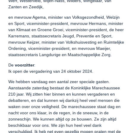
Werf, Westerveld, Wijen-Nass, Wilders, Wingelaar, Van
Zanten en Zeedijk,
en mevrouw Agema, minister van Volksgezondheid, Welzijn
en Sport, viceminister-president, mevrouw Hermans, minister
van Klimaat en Groene Groei, viceminister-president, de heer
Karremans, staatssecretaris Jeugd, Preventie en Sport,
mevrouw Keijzer, minister van Volkshuisvesting en Ruimtelijke
Ordening, viceminister-president, en mevrouw Maeijer,
staatssecretaris Langdurige en Maatschappelijke Zorg.
De
voorzitter
:
Ik open de vergadering van 24 oktober 2024.
We hebben vandaag een aantal zeer speciale gasten.
Aanstaande zaterdag bestaat de Koninklijke Marechaussee
210 jaar. Wij zitten hier binnen en kunnen vergaderen en
debatteren, en dat kunnen wij dankzij heel veel mensen die
waken over onze veiligheid. De marechaussee staat dag en
nacht voor ons klaar, in de regen, in de sneeuw, in de
zonneschijn. We kunnen altijd op ze bouwen. Ze zijn altijd
beschikbaar voor ons. We zijn hun heel veel dank
verschuldigd. Ik heb net even gezellig mogen praten met de