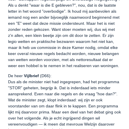
Als u denkt "waar is die E gebleven?", nou, dat is de laatste
letter in het woord "overbodige". Ik houd mij aanbevolen als
iemand nog een ander bijvoeglijk naamwoord beginnend met
een "E" weet dat deze missie ondersteunt. Maar het is niet
zonder reden gekozen. Want stoer moeten wíj, dus wij met
z'n allen, een klein beetje zijn om dit door te zetten. Er zijn
legio wetten en praktische bezwaren waarom het niet kan,
maar ik heb uw commissie in deze Kamer nodig, omdat elke
keer overal nieuwe regels bedacht worden, nieuwe belangen
van wetten worden voorzien, met als nettoresultaat dat er
weer een hobbel is te nemen in het realiseren van woningen.
De heer
Vijlbrief
(D66):
Dus als de minister niet had ingegrepen, had het programma
"STOR" geheten, begrijp ik. Dat is inderdaad iets minder
aansprekend. Even naar die regels en de vraag "hoe dan?".
Wat de minister zegt, klopt inderdaad: wij zijn er ook
voorstander van om daar flink in te kappen. Een programma
lijkt mij daarvoor prima. Maar een deel van het debat ging ook
over het volgende. Als je echt ingrijpend dingen wil
vereenvoudigen — ik meen dat mevrouw Welzijn daarover