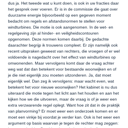
dus ja. Het tweede wat u kunt doen, is ook in uw fracties daar
het gesprek over voeren. Er is in de commissie die gaat over
duurzame energie bijvoorbeeld op een gegeven moment
bedacht om regels en afstandsnormen te stellen voor
windturbines. Die motie is ook aangenomen. In de wet- en
regelgeving zijn al hinder- en veiligheidscontouren
opgenomen. Deze normen komen daarbij. De gedachte
daarachter begrijp ik trouwens compleet. Er zijn namelijk ook
recent uitspraken geweest van rechters, die vroegen of er wel
voldoende is nagedacht over het effect van windturbines op
omwonenden. Maar vervolgens komt daar de vraag achter
weg wat dat dan betekent voor bestaande woonwijken en of
je die niet eigenlijk zou moeten uitzonderen. Ja, dat moet
eigenlijk wel. Dan zeg ik vervolgens: maar wacht even, wat
betekent het voor nieuwe woonwijken? Het kabinet is nu dus
uiteraard die motie tegen het licht aan het houden en aan het
kijken hoe we die uitvoeren, maar de vraag is of je weer een
extra verzwarende regel oplegt. Want hoe zit dat in de praktijk
van planvorming? Er moet weer een onderzoek komen en er
moet een vinkje bij voordat je verder kan. Ook is het weer een
argument op basis waarvan je tegen de rechter mag zeggen: