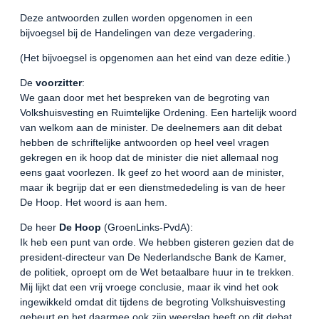
Deze antwoorden zullen worden opgenomen in een
bijvoegsel bij de Handelingen van deze vergadering.
(Het bijvoegsel is opgenomen aan het eind van deze editie.)
De
voorzitter
:
We gaan door met het bespreken van de begroting van
Volkshuisvesting en Ruimtelijke Ordening. Een hartelijk woord
van welkom aan de minister. De deelnemers aan dit debat
hebben de schriftelijke antwoorden op heel veel vragen
gekregen en ik hoop dat de minister die niet allemaal nog
eens gaat voorlezen. Ik geef zo het woord aan de minister,
maar ik begrijp dat er een dienstmededeling is van de heer
De Hoop. Het woord is aan hem.
De heer
De Hoop
(GroenLinks-PvdA):
Ik heb een punt van orde. We hebben gisteren gezien dat de
president-directeur van De Nederlandsche Bank de Kamer,
de politiek, oproept om de Wet betaalbare huur in te trekken.
Mij lijkt dat een vrij vroege conclusie, maar ik vind het ook
ingewikkeld omdat dit tijdens de begroting Volkshuisvesting
gebeurt en het daarmee ook zijn weerslag heeft op dit debat.