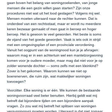
gaan boven het belang van woningzoekenden, van jonge
mensen die een gezin willen gaan starten? Zijn onze
procedures niet wat uit het lood geslagen? Volgens mij wel.
Mensen moeten uiteraard naar de rechter kunnen. Dat is
onderdeel van een rechtsstaat, maar er wordt nu meerdere
keren bezwaar gemaakt of men gaat in beroep en hoger
beroep. Het is gewoon te veel geworden. Het beste is soms
de vijand van het goede geworden. Vaak is iets ook in strijd
met een omgevingsplan of een provinciale verordening.
Vanuit het oogpunt van de woningnood kun je je afvragen:
waarom mag er in een achtertuin wel een mantelzorgwoning
komen voor je oudere moeder, maar mag dat niet voor je op
zolder wonende dochter — soms zelfs met een kleinkind?
Zover is het gekomen. Waarom kunnen we niet op
boerenerven, die ruim zijn, wat makkelijker woningen
toevoegen?
Voorzitter. Elke woning is er één. We kunnen de bestaande
woningvoorraad veel beter benutten. Hierbij geldt wat mij
betreft dat bijzondere tijden om een bijzondere aanpak
vragen. Zo zou wat mij betreft het splitsen van woningen
vergunningsvrij moeten worden. Uiteraard is dat niet zomaar