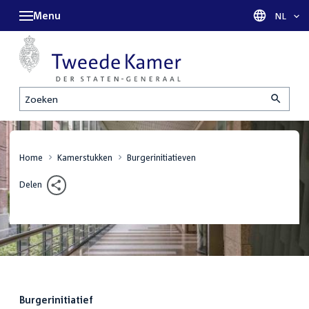
Menu
Taal sel
NL
Zoeken
Home
Kamerstukken
Burgerinitiatieven
Delen
:
Burgerinitiatief