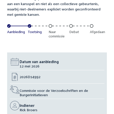
aan een kansspel en niet als een collectieve gebeurtenis,
waarbij niet-deelnemers expliciet worden geconfronteerd
met gemiste kansen.
Voltooid:
Aanbieding
Voltooid:
Toetsing
Onvoltooid:
Naar
Onvoltooid:
Debat
Onvoltooid:
Afgedaan
commissie
Datum van aanbieding
12 mei 2026
Nummer:
2026D14992
Commissie voor de Verzoekschriften en de
Burgerinitiatieven
Indiener
Rick Broers