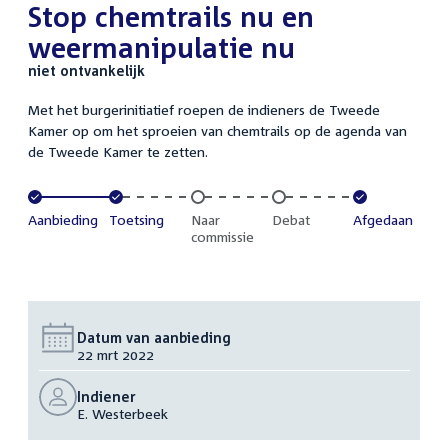
Stop chemtrails nu en
weermanipulatie nu
niet ontvankelijk
Met het burgerinitiatief roepen de indieners de Tweede
Kamer op om het sproeien van chemtrails op de agenda van
de Tweede Kamer te zetten.
Voltooid:
Aanbieding
Voltooid:
Toetsing
Onvoltooid:
Naar
Onvoltooid:
Debat
Voltooid:
Afgedaan
commissie
Datum van aanbieding
22 mrt 2022
Indiener
E. Westerbeek