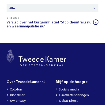
Alle
7 jul 2022
Download
Verslag over het burgerinitiatief ‘Stop chemtrails nu
bestand:
en weermanipulatie nu’
(PDF)
Over Tweedekamer.nl
Blijf op de hoogte
Colofon
Sociale media
Disclaimer
E-mailattenderingen
Uw privacy
Debat Direct