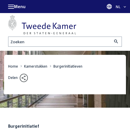
Menu
Taal sel
NL
Zoeken
Home
Kamerstukken
Burgerinitiatieven
Delen
:
Burgerinitiatief