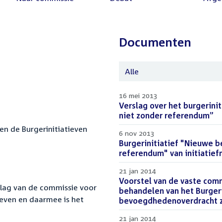
Documenten
Alle
16 mei 2013
Download
Verslag over het burgerin
bestand:
niet zonder referendum”
(P
en de Burgerinitiatieven
6 nov 2013
Download
Burgerinitiatief "Nieuwe 
bestand:
referendum" van initiatie
21 jan 2014
Download
Voorstel van de vaste com
lag van de commissie voor
bestand:
behandelen van het Burgeri
ieven en daarmee is het
bevoegdhedenoverdracht 
21 jan 2014