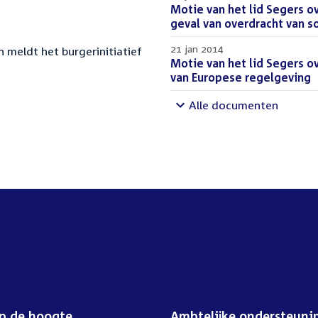
Download
Motie van het lid Segers o
bestand:
geval van overdracht van s
21 jan 2014
 meldt het burgerinitiatief
Download
Motie van het lid Segers 
bestand:
van Europese regelgeving
(
Alle documenten
op de hoogte
Ambtelijke ondersteuni