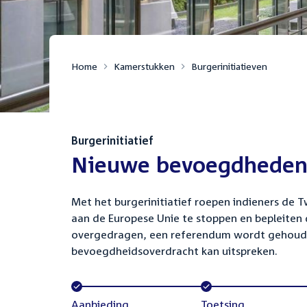
Home
Kamerstukken
Burgerinitiatieven
:
Burgerinitiatief
Nieuwe bevoegdheden 
Met het burgerinitiatief roepen indieners d
aan de Europese Unie te stoppen en bepleiten
overgedragen, een referendum wordt gehouden
bevoegdheidsoverdracht kan uitspreken.
Voltooid:
Aanbieding
Voltooid:
Toetsing