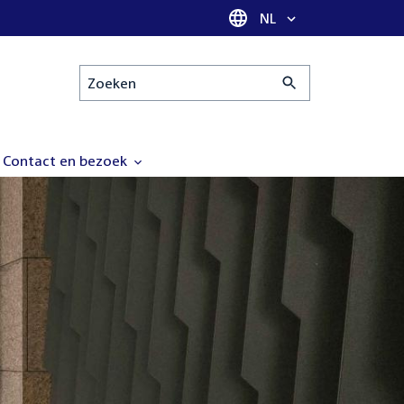
Taal selectie
NL
Zoeken
Contact en bezoek