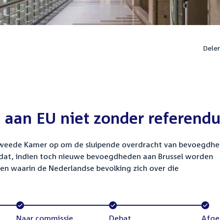
Dele
aan EU niet zonder referend
e Tweede Kamer op om de sluipende overdracht van bevoegdh
 dat, indien toch nieuwe bevoegdheden aan Brussel worden
 waarin de Nederlandse bevolking zich over die
Voltooid:
Naar commissie
Voltooid:
Debat
Volto
Afge