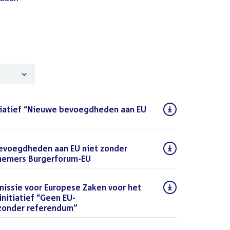
itiatief “Nieuwe bevoegdheden aan EU
DF)
bevoegdheden aan EU niet zonder
fnemers Burgerforum-EU
(PDF)
missie voor Europese Zaken voor het
nitiatief “Geen EU-
zonder referendum”
(PDF)