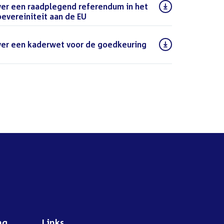
ver een raadplegend referendum in het
oevereiniteit aan de EU
(PDF)
over een kaderwet voor de goedkeuring
PDF)
ng
Links