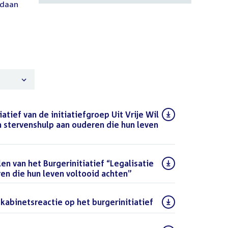
oid:
daan
atief van de initiatiefgroep Uit Vrije Wil
n stervenshulp aan ouderen die hun leven
PDF)
en van het Burgerinitiatief “Legalisatie
en die hun leven voltooid achten”
(PDF)
 kabinetsreactie op het burgerinitiatief
(PDF)