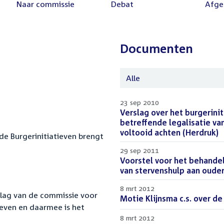
Voltooid:
Naar commissie
Voltooid:
Debat
Volto
Afge
Documenten
Alle
23 sep 2010
Download
Verslag over het burgeriniti
bestand:
betreffende legalisatie va
voltooid achten (Herdruk)
(
de Burgerinitiatieven brengt
29 sep 2011
Download
Voorstel voor het behandel
bestand:
van stervenshulp aan ouder
8 mrt 2012
lag van de c
ommissie voor
Download
Motie Klijnsma c.s. over de
ieven en daarmee is het
bestand:
8 mrt 2012