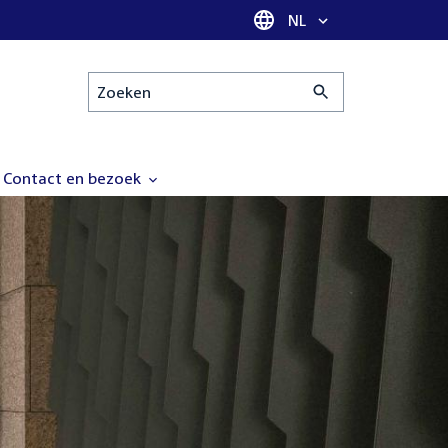
Taal selectie
NL
Zoeken
Contact en bezoek