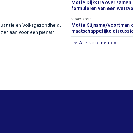
Download
Motie Dijkstra over samen 
bestand:
formuleren van een wetsvo
8 mrt 2012
Justitie en Volksgezondheid,
Download
Motie Klijnsma/Voortman o
bestand:
maatschappelijke discussi
tief aan voor een plenair
Alle documenten