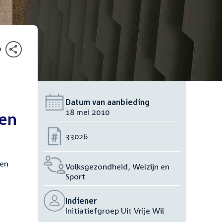
n
Datum van aanbieding
18 mei 2010
ven
Nummer:
33026
 en
Volksgezondheid, Welzijn en
Sport
Indiener
Initiatiefgroep Uit Vrije Wil