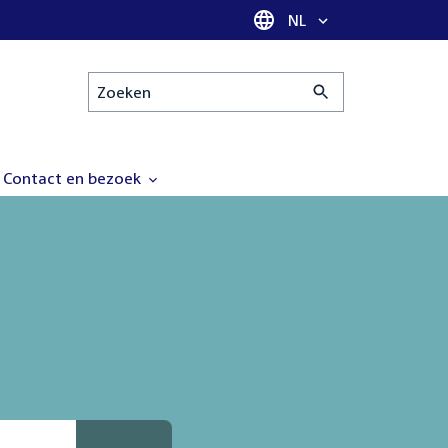
Taal selectie
NL
Zoeken
Contact en bezoek