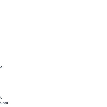
te
e,
is om