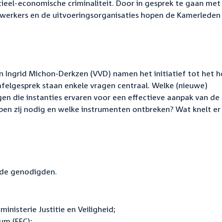
ncieel-economische criminaliteit. Door in gesprek te gaan met
werkers en de uitvoeringsorganisaties hopen de Kamerleden 
 Ingrid Michon-Derkzen (VVD) namen het initiatief tot het 
afelgesprek staan enkele vragen centraal. Welke (nieuwe)
n die instanties ervaren voor een effectieve aanpak van de
ben zij nodig en welke instrumenten ontbreken? Wat knelt er 
nde genodigden.
nisterie Justitie en Veiligheid;
um (FEC);