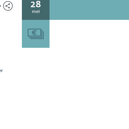
28
n
28
mei
mei
2025
er