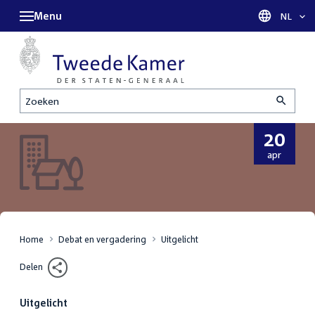
Menu
Taal sel
NL
Zoeken
20
20
apr
april
2022
Home
Debat en vergadering
Uitgelicht
Delen
Uitgelicht