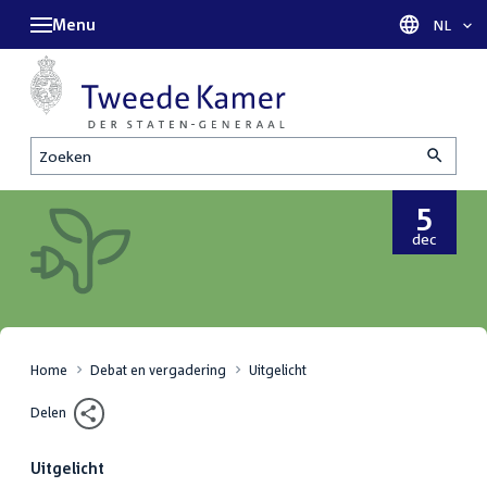
Menu
Taal sel
NL
Zoeken
5
5
dec
december
2024
Home
Debat en vergadering
Uitgelicht
Delen
Uitgelicht