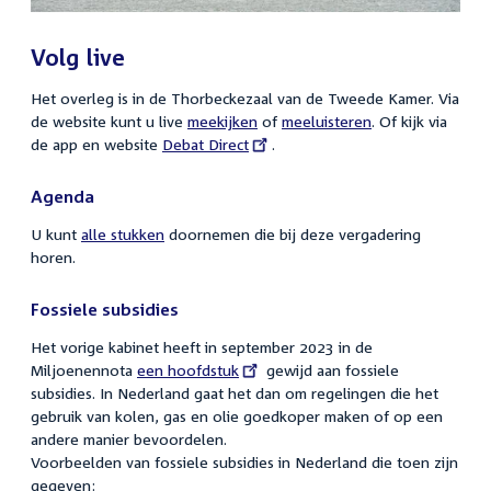
Volg live
Het overleg is in de Thorbeckezaal van de Tweede Kamer. Via
de website kunt u live
meekijken
of
meeluisteren
. Of kijk via
de app en website
External
Debat Direct
.
link:
Agenda
U kunt
alle stukken
doornemen die bij deze vergadering
horen.
Fossiele subsidies
Het vorige kabinet heeft in september 2023 in de
Miljoenennota
External
een hoofdstuk
gewijd aan fossiele
subsidies. In Nederland gaat het dan om regelingen die het
link:
gebruik van kolen, gas en olie goedkoper maken of op een
andere manier bevoordelen.
Voorbeelden van fossiele subsidies in Nederland die toen zijn
gegeven: