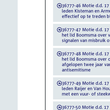
36777-46 Motie d.d. 17
-
leden Kisteman en Armu
effectief op te treden
36777-47 Motie d.d. 17
-
het lid Boomsma over v
signalen van misbruik o
36777-48 Motie d.d. 17
-
het lid Boomsma over o
afgelopen twee jaar van
antisemitisme
36777-49 Motie d.d. 17 
-
leden Raijer en Van Ho
met een vuur- of stee
36777-50 Motie d.d. 17 
-