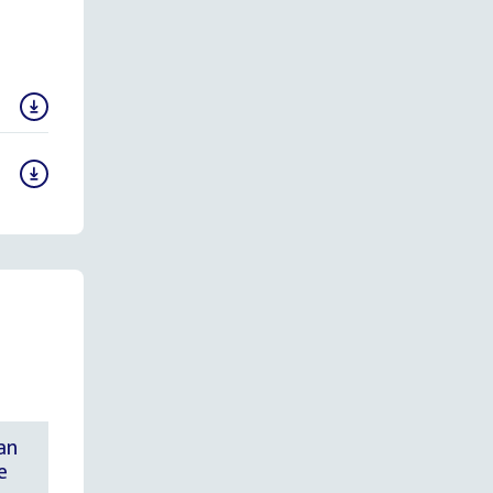
van
e