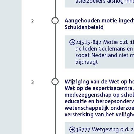
asielzoekers alsnog inn
Aangehouden motie ingedi
2
Schuldenbeleid
24515-842 Motie d.d. 1
-
de leden Ceulemans en 
zodat Nederland niet m
bijdraagt
Wijziging van de Wet op he
3
Wet op de expertisecentra
medezeggenschap op schole
educatie en beroepsonderw
wetenschappelijk onderzoe
versterking van het veiligh
36777 Wetgeving d.d. 23
-