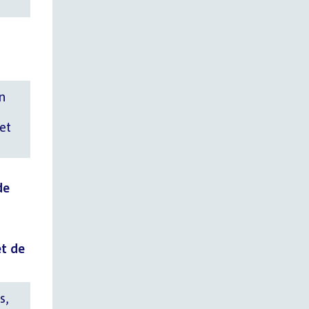
n
et
de
t de
s,