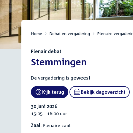
Home
Debat en vergadering
Plenaire vergaderi
Plenair debat
:
Stemmingen
De vergadering is
geweest
Kijk terug
Bekijk dagoverzicht
External link:
30 juni 2026
15:05 - 16:00 uur
Zaal:
Plenaire zaal