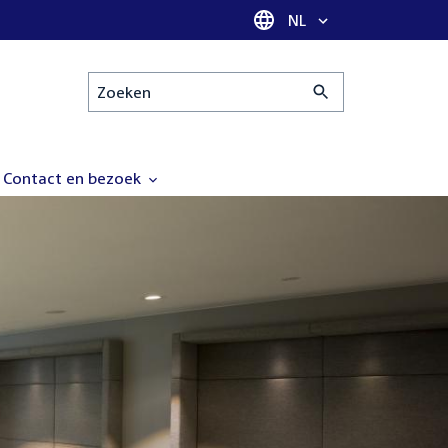
Taal selectie
NL
Zoeken
Contact en bezoek