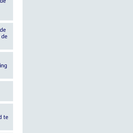
 de
 de
 de
ing
d te