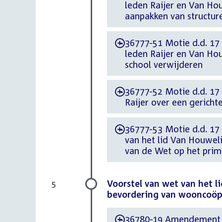
leden Raijer en Van Ho
aanpakken van structur
36777-51 Motie d.d. 17 
-
leden Raijer en Van Hou
school verwijderen
36777-52 Motie d.d. 17 
-
Raijer over een gerich
36777-53 Motie d.d. 17
-
van het lid Van Houweli
van de Wet op het prim
Voorstel van wet van het l
5
bevordering van wooncoöp
36780-19 Amendement d.
-