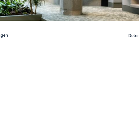
ngen
Dele