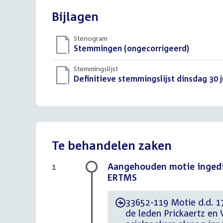
Bijlagen
Stenogram
Download
Stemmingen (ongecorrigeerd)
()
bestand:
Stemmingslijst
Download
Definitieve stemmingslijst dinsdag 30 j
bestand:
Te behandelen zaken
Aangehouden motie ingedi
1
ERTMS
33652-119 Motie d.d. 17
-
de leden Prickaertz en