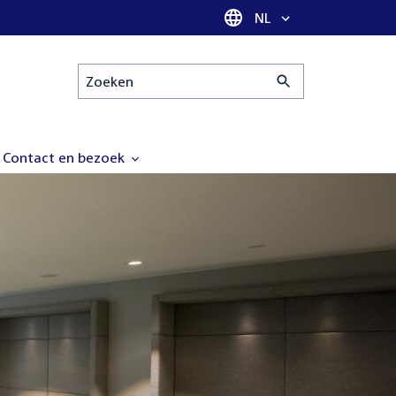
Taal selectie
NL
Zoeken
Contact en bezoek