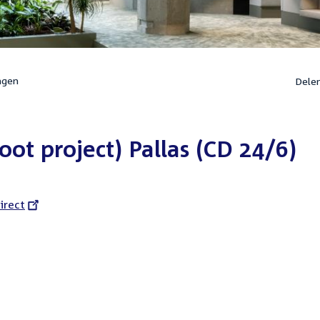
ngen
Dele
t project) Pallas (CD 24/6)
l
irect