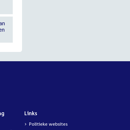
an
en
ng
Links
Politieke websites