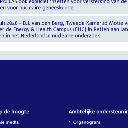
PALLAS ook expliciet inzetten voor versterking van de
en voor nucleaire geneeskunde
uli 2026 - D.J. van den Berg, Tweede Kamerlid Motie v
ver de Energy & Health Campus (EHC) in Petten aan lat
gen in het Nederlandse nucleaire onderzoek
op de hoogte
Ambtelijke ondersteuni
ale media
Organogram