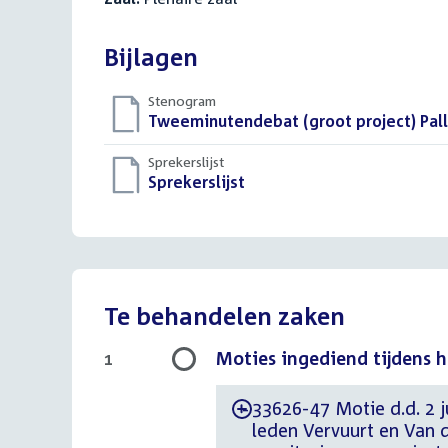
Bijlagen
Stenogram
Download
Tweeminutendebat (groot project) Pall
bestand:
Sprekerslijst
Download
Sprekerslijst
()
bestand:
Te behandelen zaken
Moties ingediend tijdens 
1
33626-47 Motie d.d. 2 
-
leden Vervuurt en Van d