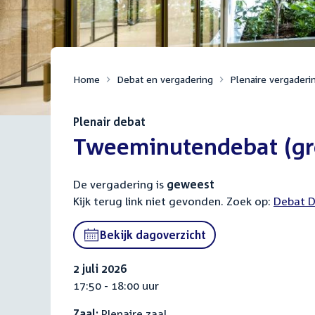
Home
Debat en vergadering
Plenaire vergaderi
Plenair debat
:
Tweeminutendebat (groo
De vergadering is
geweest
Kijk terug link niet gevonden. Zoek op:
Externa
Debat D
link:
Bekijk dagoverzicht
2 juli 2026
17:50 - 18:00 uur
Zaal:
Plenaire zaal