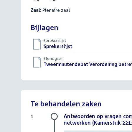
Zaal:
Plenaire zaal
Bijlagen
Sprekerslijst
Download
Sprekerslijst
()
bestand:
Stenogram
Download
Tweeminutendebat Verordening betreff
bestand:
Te behandelen zaken
Antwoorden op vragen comm
1
netwerken (Kamerstuk 221