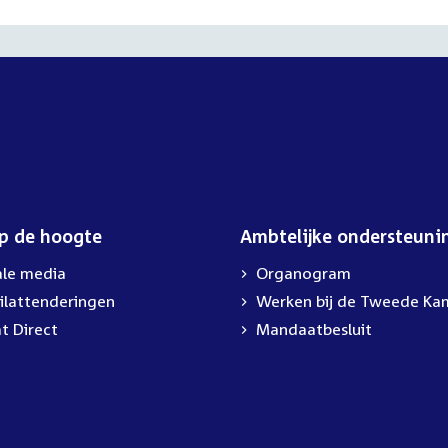
op de hoogte
Ambtelijke ondersteuni
ale media
Organogram
ilattenderingen
External
Werken bij de Tweede Ka
link:
t Direct
Mandaatbesluit