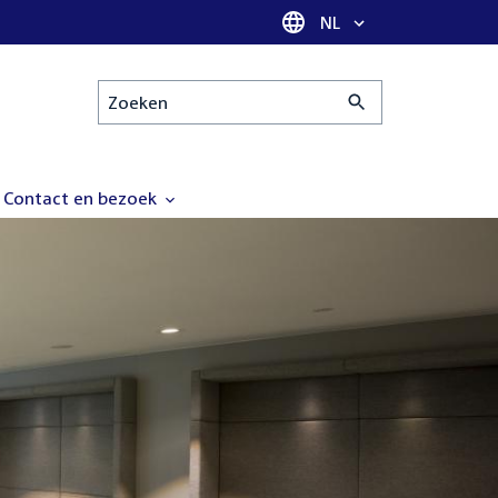
Taal selectie
NL
Zoeken
Contact en bezoek