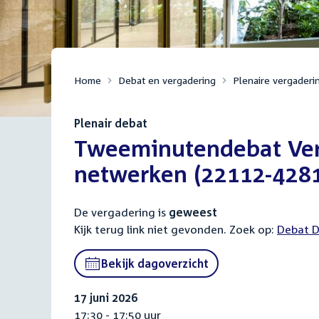
Home
Debat en vergadering
Plenaire vergaderi
Plenair debat
:
Tweeminutendebat Vero
netwerken (22112-428
De vergadering is
geweest
Kijk terug link niet gevonden. Zoek op:
Externa
Debat D
link:
Bekijk dagoverzicht
17 juni 2026
17:30 - 17:50 uur