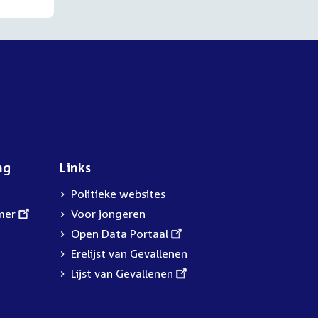
ng
Links
Politieke websites
mer
Voor jongeren
External
Open Data Portaal
link:
Erelijst van Gevallenen
External
Lijst van Gevallenen
link: