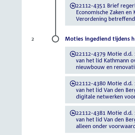
22112-4351 Brief regeri
-
Economische Zaken en K
Verordening betreffend
Moties ingediend tijdens 
2
22112-4379 Motie d.d. 
-
van het lid Kathmann ov
nieuwbouw en renovati
22112-4380 Motie d.d. 
-
van het lid Van den Be
digitale netwerken voor
22112-4381 Motie d.d. 
-
van het lid Van den Be
alleen onder voorwaar