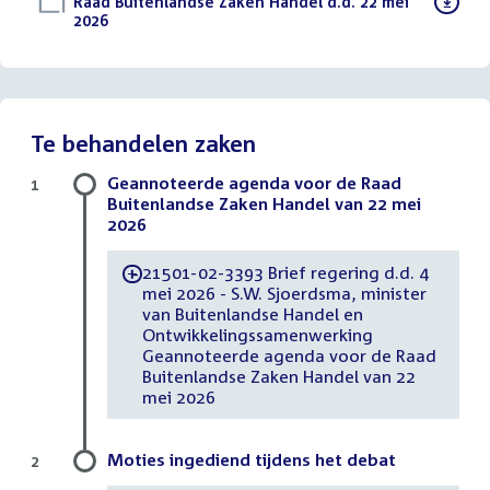
Download
Raad Buitenlandse Zaken Handel d.d. 22 mei
bestand:
2026
()
Te behandelen zaken
Geannoteerde agenda voor de Raad
1
Buitenlandse Zaken Handel van 22 mei
2026
21501-02-3393 Brief regering d.d. 4
-
mei 2026 - S.W. Sjoerdsma, minister
van Buitenlandse Handel en
Ontwikkelingssamenwerking
Geannoteerde agenda voor de Raad
Buitenlandse Zaken Handel van 22
mei 2026
Moties ingediend tijdens het debat
2