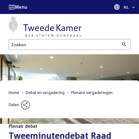
Menu
Taal sel
NL
Zoeken
Home
Debat en vergadering
Plenaire vergaderingen
Delen
Plenair debat
:
Tweeminutendebat Raad