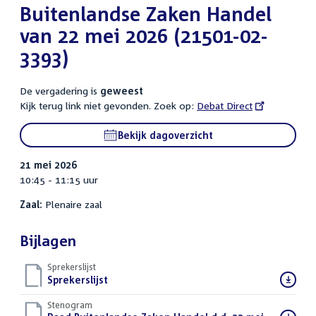
Buitenlandse Zaken Handel
van 22 mei 2026 (21501-02-
3393)
De vergadering is
geweest
Kijk terug link niet gevonden. Zoek op:
External
Debat Direct
link:
Bekijk dagoverzicht
21 mei 2026
10:45 - 11:15 uur
Zaal:
Plenaire zaal
Bijlagen
Sprekerslijst
Download
Sprekerslijst
()
bestand:
Stenogram