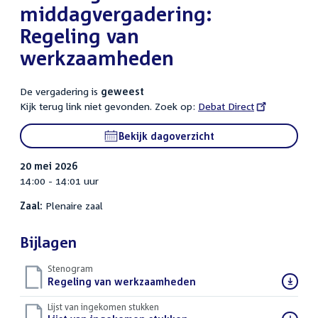
middagvergadering:
Regeling van
werkzaamheden
De vergadering is
geweest
Kijk terug link niet gevonden. Zoek op:
External
Debat Direct
link:
Bekijk dagoverzicht
20 mei 2026
14:00 - 14:01 uur
Zaal:
Plenaire zaal
Bijlagen
Stenogram
Download
Regeling van werkzaamheden
()
bestand:
Lijst van ingekomen stukken