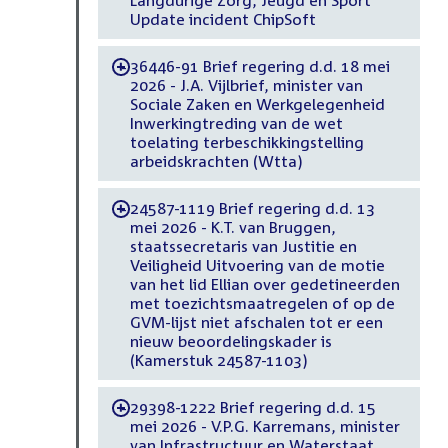
Update incident ChipSoft
36446-91 Brief regering d.d. 18 mei
-
2026 - J.A. Vijlbrief, minister van
Sociale Zaken en Werkgelegenheid
Inwerkingtreding van de wet
toelating terbeschikkingstelling
arbeidskrachten (Wtta)
24587-1119 Brief regering d.d. 13
-
mei 2026 - K.T. van Bruggen,
staatssecretaris van Justitie en
Veiligheid Uitvoering van de motie
van het lid Ellian over gedetineerden
met toezichtsmaatregelen of op de
GVM-lijst niet afschalen tot er een
nieuw beoordelingskader is
(Kamerstuk 24587-1103)
29398-1222 Brief regering d.d. 15
-
mei 2026 - V.P.G. Karremans, minister
van Infrastructuur en Waterstaat