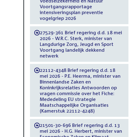
Voedselzekerheid en Natuur
Voortgangsrapportage
intensiveringsplan preventie
vogelgriep 2026
27529-361 Brief regering d.d. 18 mei
-
2026 - W.R.C. Sterk, minister van
Langdurige Zorg, Jeugd en Sport
Voortgang landelijk dekkend
netwerk
22112-4348 Brief regering d.d. 18
-
mei 2026 - P.E. Heerma, minister van
Binnenlandse Zaken en
Koninkrijksrelaties Antwoorden op
vragen commissie over het Fiche:
Mededeling EU strategie
Maatschappelijke Organisaties
(Kamerstuk 22112-4248)
21501-30-696 Brief regering d.d. 13
-
mei 2026 - H.G. Herbert, minister van
Economische Zaken en Klimaat