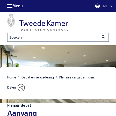
Menu
Taal sel
NL
Zoeken
Home
Debat en vergadering
Plenaire vergaderingen
Delen
Plenair debat
:
Aanvang