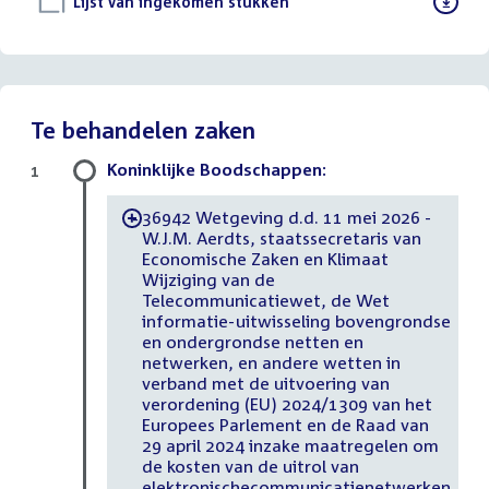
Download
Lijst van ingekomen stukken
()
bestand:
Te behandelen zaken
Koninklijke Boodschappen:
1
36942 Wetgeving d.d. 11 mei 2026 -
-
W.J.M. Aerdts, staatssecretaris van
Economische Zaken en Klimaat
Wijziging van de
Telecommunicatiewet, de Wet
informatie-uitwisseling bovengrondse
en ondergrondse netten en
netwerken, en andere wetten in
verband met de uitvoering van
verordening (EU) 2024/1309 van het
Europees Parlement en de Raad van
29 april 2024 inzake maatregelen om
de kosten van de uitrol van
elektronischecommunicatienetwerken