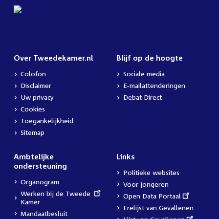
Over Tweedekamer.nl
Blijf op de hoogte
Colofon
Sociale media
Disclaimer
E-mailattenderingen
Uw privacy
Debat Direct
Cookies
Toegankelijkheid
Sitemap
Ambtelijke
Links
ondersteuning
Politieke websites
Organogram
Voor jongeren
External
Werken bij de Tweede
External
Open Data Portaal
link:
Kamer
link:
Erelijst van Gevallenen
Mandaatbesluit