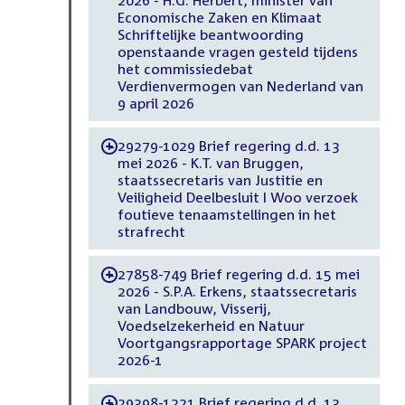
Economische Zaken en Klimaat
Schriftelijke beantwoording
openstaande vragen gesteld tijdens
het commissiedebat
Verdienvermogen van Nederland van
9 april 2026
29279-1029 Brief regering d.d. 13
-
mei 2026 - K.T. van Bruggen,
staatssecretaris van Justitie en
Veiligheid Deelbesluit I Woo verzoek
foutieve tenaamstellingen in het
strafrecht
27858-749 Brief regering d.d. 15 mei
-
2026 - S.P.A. Erkens, staatssecretaris
van Landbouw, Visserij,
Voedselzekerheid en Natuur
Voortgangsrapportage SPARK project
2026-1
29398-1221 Brief regering d.d. 13
-