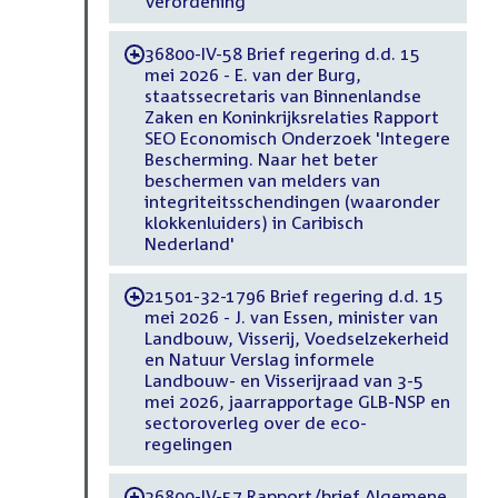
Verordening
36800-IV-58 Brief regering d.d. 15
-
mei 2026 - E. van der Burg,
staatssecretaris van Binnenlandse
Zaken en Koninkrijksrelaties Rapport
SEO Economisch Onderzoek 'Integere
Bescherming. Naar het beter
beschermen van melders van
integriteitsschendingen (waaronder
klokkenluiders) in Caribisch
Nederland'
21501-32-1796 Brief regering d.d. 15
-
mei 2026 - J. van Essen, minister van
Landbouw, Visserij, Voedselzekerheid
en Natuur Verslag informele
Landbouw- en Visserijraad van 3-5
mei 2026, jaarrapportage GLB-NSP en
sectoroverleg over de eco-
regelingen
36800-IV-57 Rapport/brief Algemene
-