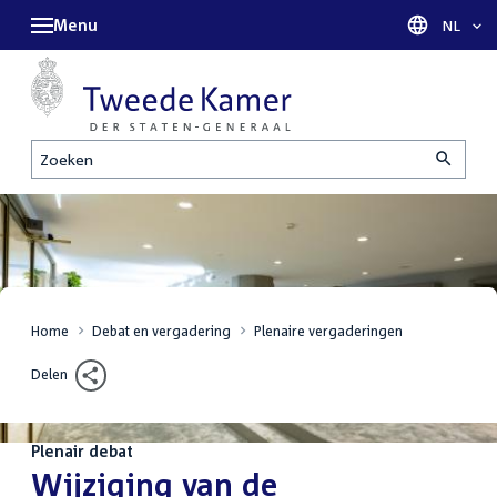
Menu
Taal sel
NL
Zoeken
Home
Debat en vergadering
Plenaire vergaderingen
Delen
Plenair debat
:
Wijziging van de