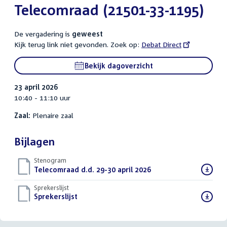
Telecomraad (21501-33-1195)
De vergadering is
geweest
Kijk terug link niet gevonden. Zoek op:
External
Debat Direct
link:
Bekijk dagoverzicht
23 april 2026
10:40 - 11:10 uur
Zaal:
Plenaire zaal
Bijlagen
Stenogram
Download
Telecomraad d.d. 29-30 april 2026
()
bestand:
Sprekerslijst
Download
Sprekerslijst
()
bestand: