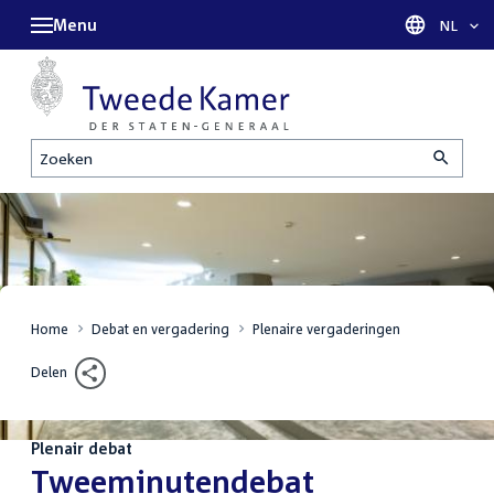
Menu
Taal sel
NL
Zoeken
Home
Debat en vergadering
Plenaire vergaderingen
Delen
Plenair debat
:
Tweeminutendebat