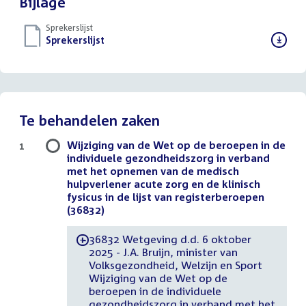
Bijlage
Sprekerslijst
Download
Sprekerslijst
()
bestand:
Te behandelen zaken
Wijziging van de Wet op de beroepen in de
1
individuele gezondheidszorg in verband
met het opnemen van de medisch
hulpverlener acute zorg en de klinisch
fysicus in de lijst van registerberoepen
(36832)
36832 Wetgeving d.d. 6 oktober
-
2025 - J.A. Bruijn, minister van
Volksgezondheid, Welzijn en Sport
Wijziging van de Wet op de
beroepen in de individuele
gezondheidszorg in verband met het