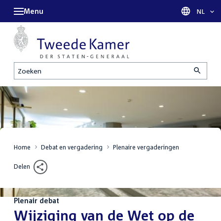
Menu
Taal sel
NL
Zoeken
Home
Debat en vergadering
Plenaire vergaderingen
Delen
Plenair debat
:
Wijziging van de Wet op de