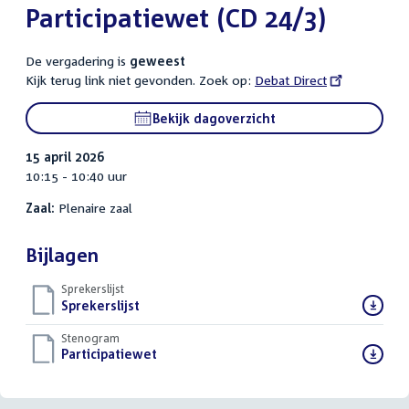
Participatiewet (CD 24/3)
De vergadering is
geweest
Kijk terug link niet gevonden. Zoek op:
External
Debat Direct
link:
Bekijk dagoverzicht
15 april 2026
10:15 - 10:40 uur
Zaal:
Plenaire zaal
Bijlagen
Sprekerslijst
Download
Sprekerslijst
()
bestand:
Stenogram
Download
Participatiewet
()
bestand: