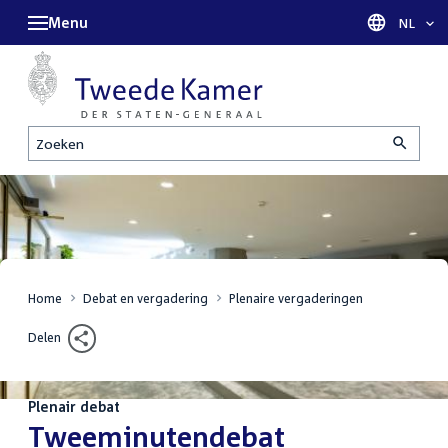
Menu
Taal sel
NL
Zoeken
Home
Debat en vergadering
Plenaire vergaderingen
Delen
Plenair debat
:
Tweeminutendebat