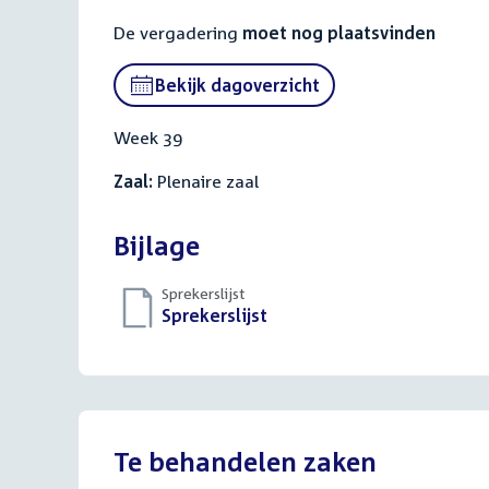
De vergadering
moet nog plaatsvinden
Bekijk dagoverzicht
Week 39
Zaal:
Plenaire zaal
Bijlage
Sprekerslijst
Download
Sprekerslijst
()
bestand:
Te behandelen zaken