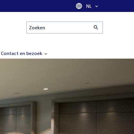
Taal selectie
NL
Zoeken
Contact en bezoek