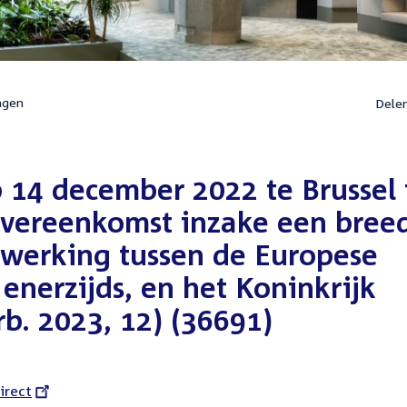
ngen
Dele
 14 december 2022 te Brussel 
vereenkomst inzake een bree
werking tussen de Europese
 enerzijds, en het Koninkrijk
rb. 2023, 12) (36691)
l
irect