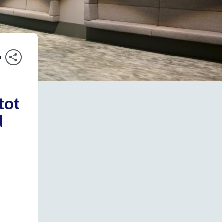
n
tot
d