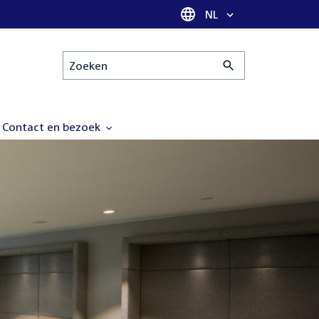
Taal selectie
NL
Zoeken
Contact en bezoek