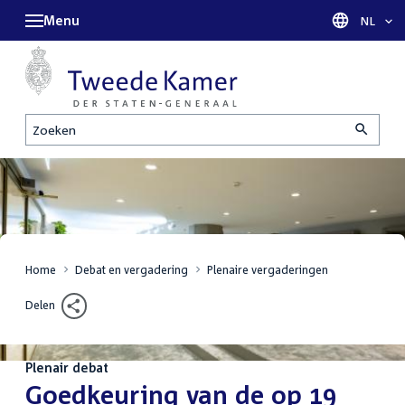
Menu
Taal sel
NL
Zoeken
Home
Debat en vergadering
Plenaire vergaderingen
Delen
Plenair debat
:
Goedkeuring van de op 19