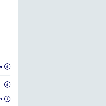
er
er