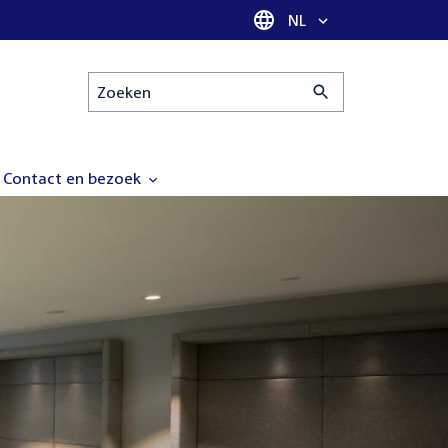
Taal selectie
NL
Zoeken
Contact en bezoek