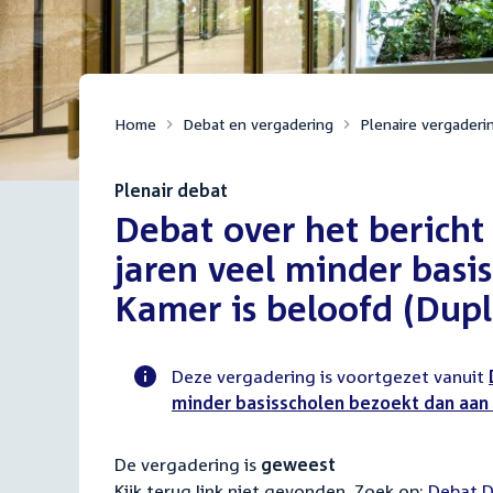
Home
Debat en vergadering
Plenaire vergaderi
Plenair debat
:
Debat over het bericht
jaren veel minder basi
Kamer is beloofd (Dupl
Deze vergadering is voortgezet vanuit
minder basisscholen bezoekt dan aan 
Voortgangsstatus
plenaire
De vergadering is
geweest
activiteit
Kijk terug link niet gevonden. Zoek op:
Externa
Debat D