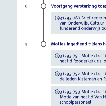
Voortgang versterking toez
3
31293-780 Brief regerin
-
van Onderwijs, Cultuur
funderend onderwijs 20
Moties ingediend tijdens 
4
31293-791 Motie d.d. 1
-
het lid Rooderkerk c.s. 
31293-792 Motie d.d. 1
-
de leden Kisteman en R
31293-793 Motie d.d. 1
-
Motie van het lid Van 
schoolpersoneel