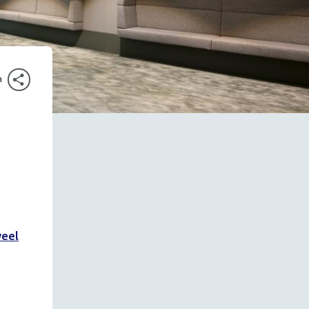
n
veel