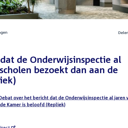
ngen
Dele
 dat de Onderwijsinspectie al
sscholen bezoekt dan aan de
iek)
Debat over het bericht dat de Onderwijsinspectie al jaren 
de Kamer is beloofd (Repliek)
l
irect