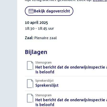
link:
Bekijk dagoverzicht
10 april 2025
18:30 - 18:45 uur
Zaal:
Plenaire zaal
Bijlagen
Stenogram
Download
Het bericht dat de onderwijsinspectie
bestand:
is beloofd
()
Sprekerslijst
Download
Sprekerslijst
()
bestand:
Stenogram
Download
Het bericht dat de onderwijsinspectie
bestand:
is beloofd
()