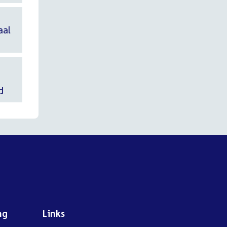
aal
d
ng
Links