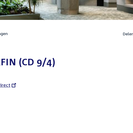
ngen
Dele
IN (CD 9/4)
l
irect