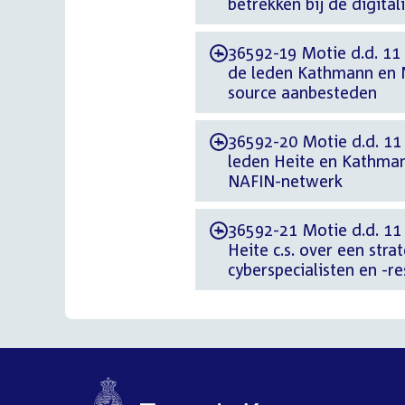
betrekken bij de digita
36592-19 Motie d.d. 11
-
de leden Kathmann en N
source aanbesteden
36592-20 Motie d.d. 11
-
leden Heite en Kathmann
NAFIN-netwerk
36592-21 Motie d.d. 11 
-
Heite c.s. over een stra
cyberspecialisten en -re