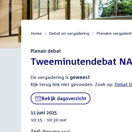
Home
Debat en vergadering
Plenaire vergaderi
Plenair debat
:
Tweeminutendebat NAF
De vergadering is
geweest
Kijk terug link niet gevonden. Zoek op:
Externa
Debat D
link:
Bekijk dagoverzicht
11 juni 2025
10:15 - 10:30 uur
Zaal:
Plenaire zaal