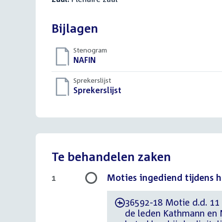
Bijlagen
Stenogram
Download
NAFIN
()
bestand:
Sprekerslijst
Download
Sprekerslijst
()
bestand:
Te behandelen zaken
Moties ingediend tijdens 
1
36592-18 Motie d.d. 11
-
de leden Kathmann en N