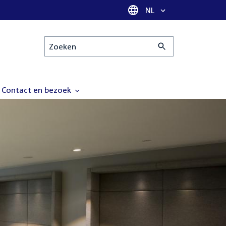
Taal selectie
NL
Zoeken
Contact en bezoek