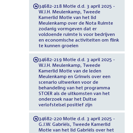
34682-218 Motie d.d. 3 april 2025 -
-
W.J.H. Meulenkamp, Tweede
Kamerlid Motie van het lid
Meulenkamp over de Nota Ruimte
zodanig vormgeven dat er
voldoende ruimte is voor bedrijven
en economische activiteiten om flink
te kunnen groeien
34682-219 Motie d.d. 3 april 2025 -
-
W.J.H. Meulenkamp, Tweede
Kamerlid Motie van de leden
Meulenkamp en Grinwis over een
scenario uitwerken voor de
behandeling van het programma
STOER als de uitkomsten van het
onderzoek naar het Duitse
verlofstelsel positief zijn
34682-220 Motie d.d. 3 april 2025 -
-
G.J.W. Gabriëls, Tweede Kamerlid
Motie van het lid Gabriëls over het