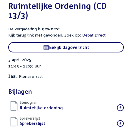
Ruimtelijke Ordening (CD
13/3)
De vergadering is
geweest
Kijk terug link niet gevonden. Zoek op:
Debat Direct
Bekijk dagoverzicht
3 april 2025
11:45 - 12:30 uur
Zaal:
Plenaire zaal
Bijlagen
Stenogram
Download
Ruimtelijke ordening
()
bestand:
Sprekerslijst
Download
Sprekerslijst
()
bestand: