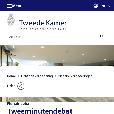
Menu
Taal sel
NL
Zoeken
Home
Debat en vergadering
Plenaire vergaderingen
Delen
Plenair debat
:
Tweeminutendebat