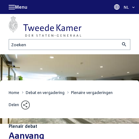
Menu
Taal sel
NL
Zoeken
Home
Debat en vergadering
Plenaire vergaderingen
Delen
Plenair debat
:
Aanvang