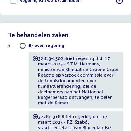
Download
Regeling van werkzaamheden
()
bestand:
Te behandelen zaken
Brieven regering:
1
32813-1502 Brief regering d.d. 17
-
maart 2025 - S.T.M. Hermans,
minister van Klimaat en Groene Groei
Reactie op verzoek commissie over
de kennisdocumenten over
klimaatverandering, die de
deelnemers aan het Nationaal
Burgerberaad ontvangen, te delen
met de Kamer
32761-316 Brief regering d.d. 17
-
maart 2025 - F.Z. Szabó,
staatssecretaris van Binnenlandse