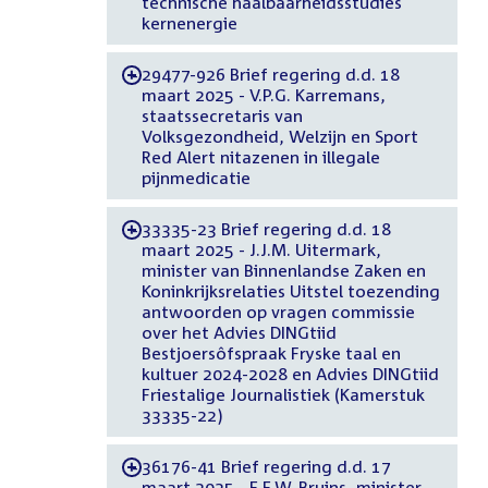
technische haalbaarheidsstudies
kernenergie
29477-926 Brief regering d.d. 18
-
maart 2025 - V.P.G. Karremans,
staatssecretaris van
Volksgezondheid, Welzijn en Sport
Red Alert nitazenen in illegale
pijnmedicatie
33335-23 Brief regering d.d. 18
-
maart 2025 - J.J.M. Uitermark,
minister van Binnenlandse Zaken en
Koninkrijksrelaties Uitstel toezending
antwoorden op vragen commissie
over het Advies DINGtiid
Bestjoersôfspraak Fryske taal en
kultuer 2024-2028 en Advies DINGtiid
Friestalige Journalistiek (Kamerstuk
33335-22)
36176-41 Brief regering d.d. 17
-
maart 2025 - E.E.W. Bruins, minister