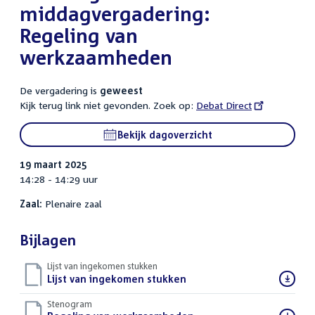
middagvergadering:
Regeling van
werkzaamheden
De vergadering is
geweest
Kijk terug link niet gevonden. Zoek op:
External
Debat Direct
link:
Bekijk dagoverzicht
19 maart 2025
14:28 - 14:29 uur
Zaal:
Plenaire zaal
Bijlagen
Lijst van ingekomen stukken
Download
Lijst van ingekomen stukken
()
bestand:
Stenogram