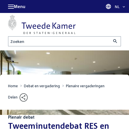
Menu
Taal sel
NL
Zoeken
Home
Debat en vergadering
Plenaire vergaderingen
Delen
Plenair debat
:
Tweeminutendebat RES en