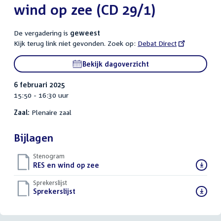
wind op zee (CD 29/1)
De vergadering is
geweest
Kijk terug link niet gevonden. Zoek op:
External
Debat Direct
link:
Bekijk dagoverzicht
6 februari 2025
15:50 - 16:30 uur
Zaal:
Plenaire zaal
Bijlagen
Stenogram
Download
RES en wind op zee
()
bestand:
Sprekerslijst
Download
Sprekerslijst
()
bestand: