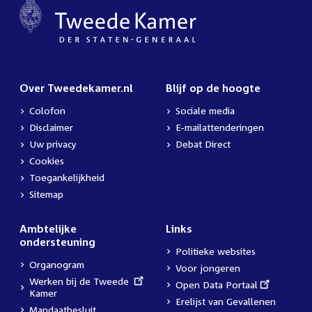
Over Tweedekamer.nl
Blijf op de hoogte
Colofon
Sociale media
Disclaimer
E-mailattenderingen
Uw privacy
Debat Direct
Cookies
Toegankelijkheid
Sitemap
Ambtelijke
Links
ondersteuning
Politieke websites
Organogram
Voor jongeren
External
Werken bij de Tweede
External
Open Data Portaal
link:
Kamer
link:
Erelijst van Gevallenen
Mandaatbesluit