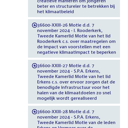
creatieve manieren om jongeren
beter en structureler te betrekken bij
het klimaatbeleid
36600-XXIII-26 Motie d.d. 7
-
november 2024 - I. Rooderkerk,
Tweede Kamerlid Motie van het lid
Rooderkerk c.s. over maatregelen om
de impact van voorstellen met een
negatieve klimaatimpact te beperken
36600-XXIII-27 Motie d.d. 7
-
november 2024 - S.P.A. Erkens,
Tweede Kamerlid Motie van het lid
Erkens c.s. over ervoor zorgen dat de
benodigde infrastructuur voor het
halen van de klimaatdoelen zo snel
mogelijk wordt gerealiseerd
36600-XXIII-28 Motie d.d. 7
-
november 2024 - S.P.A. Erkens,
Tweede Kamerlid Motie van de leden
Erkens en Vermeer over de