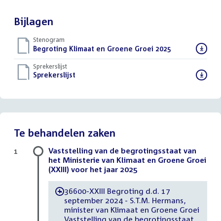
Bijlagen
Stenogram
Download
Begroting Klimaat en Groene Groei 2025
()
bestand:
Sprekerslijst
Download
Sprekerslijst
()
bestand:
Te behandelen zaken
Vaststelling van de begrotingsstaat van
1
het Ministerie van Klimaat en Groene Groei
(XXIII) voor het jaar 2025
36600-XXIII Begroting d.d. 17
-
september 2024 - S.T.M. Hermans,
minister van Klimaat en Groene Groei
Vaststelling van de begrotingsstaat