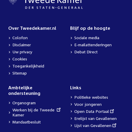
Over Tweedekamer.nl
Blijf op de hoogte
Colofon
Sociale media
Disclaimer
E-mailattenderingen
Uw privacy
Debat Direct
Cookies
Toegankelijkheid
Sitemap
Ambtelijke
Links
ondersteuning
Politieke websites
Organogram
Voor jongeren
External
Werken bij de Tweede
External
Open Data Portaal
link:
Kamer
link:
Erelijst van Gevallenen
Mandaatbesluit
External
Lijst van Gevallenen
link: