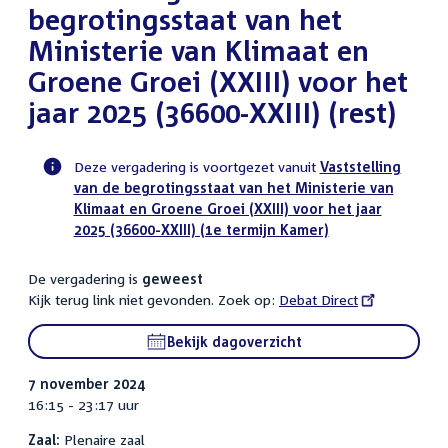
begrotingsstaat van het
Ministerie van Klimaat en
Groene Groei (XXIII) voor het
jaar 2025 (36600-XXIII) (rest)
Deze vergadering is voortgezet vanuit
Vaststelling
van de begrotingsstaat van het Ministerie van
Voortgangsstatus
Klimaat en Groene Groei (XXIII) voor het jaar
plenaire
2025 (36600-XXIII) (1e termijn Kamer)
activiteit
De vergadering is
geweest
Kijk terug link niet gevonden. Zoek op:
External
Debat Direct
link:
Bekijk dagoverzicht
7 november 2024
16:15 - 23:17 uur
Zaal:
Plenaire zaal