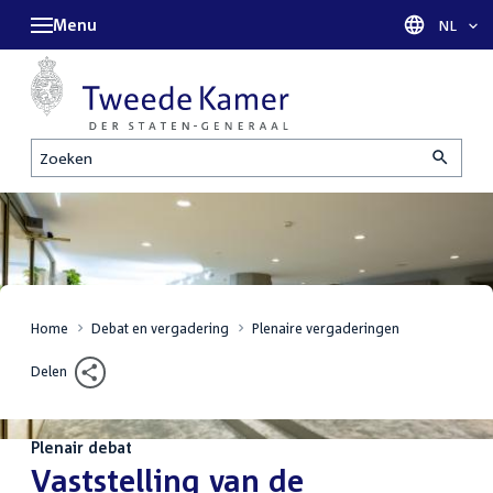
Menu
Taal sel
NL
Zoeken
Home
Debat en vergadering
Plenaire vergaderingen
Delen
Plenair debat
:
Vaststelling van de