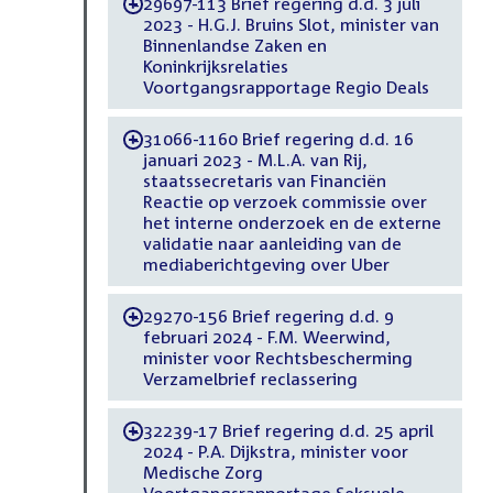
29697-113 Brief regering d.d. 3 juli
-
2023 - H.G.J. Bruins Slot, minister van
Binnenlandse Zaken en
Koninkrijksrelaties
Voortgangsrapportage Regio Deals
31066-1160 Brief regering d.d. 16
-
januari 2023 - M.L.A. van Rij,
staatssecretaris van Financiën
Reactie op verzoek commissie over
het interne onderzoek en de externe
validatie naar aanleiding van de
mediaberichtgeving over Uber
29270-156 Brief regering d.d. 9
-
februari 2024 - F.M. Weerwind,
minister voor Rechtsbescherming
Verzamelbrief reclassering
32239-17 Brief regering d.d. 25 april
-
2024 - P.A. Dijkstra, minister voor
Medische Zorg
Voortgangsrapportage Seksuele