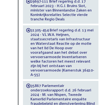
29697-111 Brief regering d.d. 17
-
februari 2023 - H.G.J. Bruins Slot,
minister van Binnenlandse Zaken en
Koninkrijksrelaties Selectie vierde
tranche Regio Deals
31305-454 Brief regering d.d. 13 mei
-
2024 - V.L.W.A. Heijnen,
staatssecretaris van Infrastructuur
en Waterstaat Reactie op de motie
van het lid De Hoop over
voorafgaand aan het debat over
vervoersarmoede inventariseren
welke factoren het meest relevant
zijn bij het ontstaan van
vervoersarmoede (Kamerstuk 36410-
A-55)
35867 Parlementair
-
onderzoeksrapport d.d. 26 februari
2024 - M. van Nispen, Tweede
Kamerlid Parlementaire enquête
fraudebeleid en dienstverlening Blind