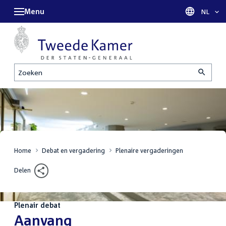
Menu
Taal sel
NL
Zoeken
Home
Debat en vergadering
Plenaire vergaderingen
Delen
Plenair debat
:
Aanvang