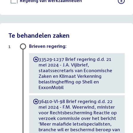
Download
Regeling van werkzaamheden
()
bestand:
Te behandelen zaken
Brieven regering:
1
33529-1237 Brief regering d.d. 21
-
mei 2024 - J.A. Vijlbrief,
staatssecretaris van Economische
Zaken en Klimaat Verkenning
belastingheffing op Shell en
ExxonMobil
36410-VI-98 Brief regering d.d. 22
-
mei 2024 - F.M. Weerwind, minister
voor Rechtsbescherming Reactie op
verzoek commissie over het bericht
‘Meer malafide letselspecialisten,
branche wil er beschermd beroep van