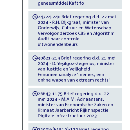
geneesmiddel Kaftrio
24724-240 Brief regering d.d. 22 mei
-
2024 - R.H. Dijkgraaf, minister van
Onderwijs, Cultuur en Wetenschap
Vervolgonderzoek CBS en Algorithm
Audit naar controle
uitwonendenbeurs
30821-219 Brief regering d.d. 21 mei
-
2024 - D. Yeşilgöz-Zegerius, minister
van Justitie en Veiligheid
Fenomeenanalyse 'memes, een
online wapen van extreem rechts'
26643-1175 Brief regering d.d. 22
-
mei 2024 - M.A.M. Adriaansens,
minister van Economische Zaken en
Klimaat Jaarbericht Rijksinspectie
Digitale Infrastructuur 2023
23908-(R1519)-170 Brief regering
-