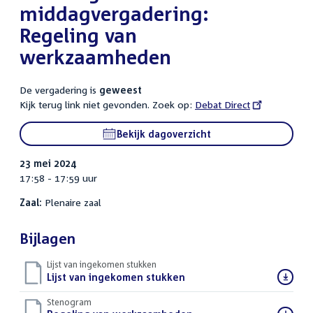
middagvergadering:
Regeling van
werkzaamheden
De vergadering is
geweest
Kijk terug link niet gevonden. Zoek op:
External
Debat Direct
link:
Bekijk dagoverzicht
23 mei 2024
17:58 - 17:59 uur
Zaal:
Plenaire zaal
Bijlagen
Lijst van ingekomen stukken
Download
Lijst van ingekomen stukken
()
bestand:
Stenogram