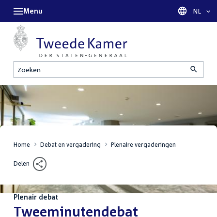
Menu
Taal sel
NL
Zoeken
Home
Debat en vergadering
Plenaire vergaderingen
Delen
Plenair debat
:
Tweeminutendebat