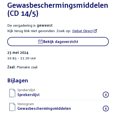
Gewasbeschermingsmiddelen
(CD 14/5)
De vergadering is
geweest
Kijk terug link niet gevonden. Zoek op:
External
Debat Direct
link:
Bekijk dagoverzicht
23 mei 2024
10:45 - 11:20 uur
Zaal:
Plenaire zaal
Bijlagen
Sprekerslijst
Download
Sprekerslijst
()
bestand:
Stenogram
Download
Gewasbeschermingsmiddelen
()
bestand: