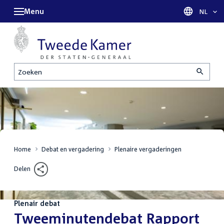
Menu
Taal sel
NL
Zoeken
Home
Debat en vergadering
Plenaire vergaderingen
Delen
Plenair debat
:
Tweeminutendebat Rapport