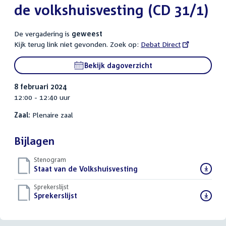
de volkshuisvesting (CD 31/1)
De vergadering is
geweest
Kijk terug link niet gevonden. Zoek op:
External
Debat Direct
link:
Bekijk dagoverzicht
8 februari 2024
12:00 - 12:40 uur
Zaal:
Plenaire zaal
Bijlagen
Stenogram
Download
Staat van de Volkshuisvesting
()
bestand:
Sprekerslijst
Download
Sprekerslijst
()
bestand: