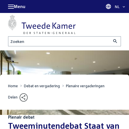
Menu
Taal sel
NL
Zoeken
Home
Debat en vergadering
Plenaire vergaderingen
Delen
Plenair debat
:
Tweeminutendebat Staat van