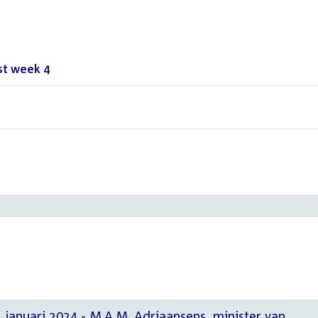
st week 4
()
 januari 2024 - M.A.M. Adriaansens, minister van