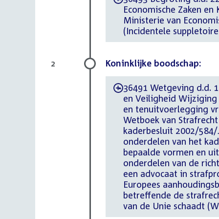
Economische Zaken en K
Ministerie van Economis
(Incidentele suppletoir
Koninklijke boodschap:
2
36491 Wetgeving d.d. 18 
-
en Veiligheid Wijzigin
en tenuitvoerlegging v
Wetboek van Strafrecht
kaderbesluit 2002/584/
onderdelen van het kad
bepaalde vormen en uit
onderdelen van de richt
een advocaat in strafpr
Europees aanhoudingsbe
betreffende de strafrech
van de Unie schaadt (W