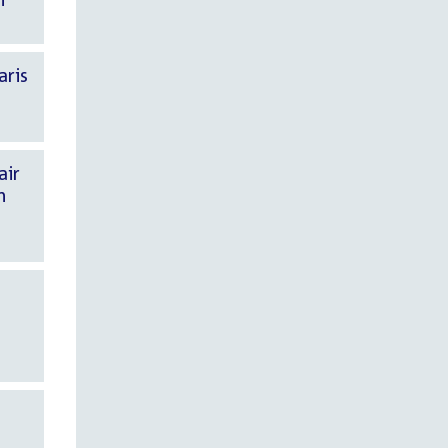
aris
air
n