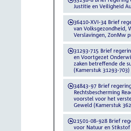
-
Justitie en Veiligheid 
36410-XVI-34 Brief rege
-
van Volksgezondheid, W
Verslavingen, ZonMw p
31293-715 Brief regering
-
en Voortgezet Onderwi
zaken betreffende de 
(Kamerstuk 31293-703)
34843-97 Brief regering
-
Rechtsbescherming React
voorstel voor het verst
Geweld (Kamerstuk 362
21501-08-928 Brief rege
-
voor Natuur en Stiksto