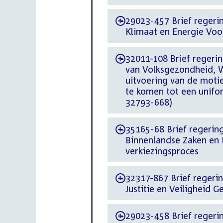
29023-457 Brief regering
-
Klimaat en Energie Voo
32011-108 Brief regerin
-
van Volksgezondheid, W
uitvoering van de moti
te komen tot een unifor
32793-668)
35165-68 Brief regering
-
Binnenlandse Zaken en K
verkiezingsproces
32317-867 Brief regering
-
Justitie en Veiligheid
29023-458 Brief regering
-