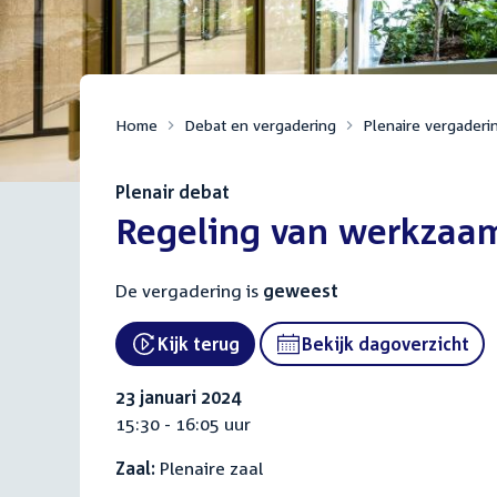
Home
Debat en vergadering
Plenaire vergaderi
Plenair debat
:
Regeling van werkzaa
De vergadering is
geweest
Kijk terug
Bekijk dagoverzicht
External link:
23 januari 2024
15:30 - 16:05 uur
Zaal:
Plenaire zaal