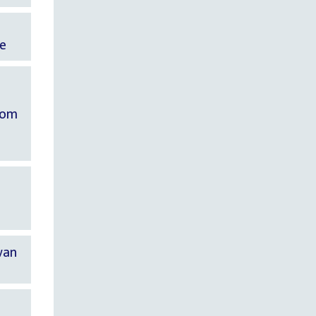
ie
s
 om
van