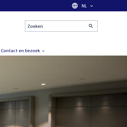
Taal selectie
NL
Zoeken
Contact en bezoek