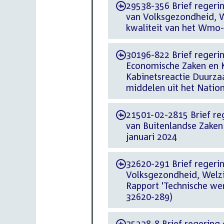
29538-356 Brief regerin
-
van Volksgezondheid, We
kwaliteit van het Wmo-
30196-822 Brief regerin
-
Economische Zaken en 
Kabinetsreactie Duurza
middelen uit het Natio
21501-02-2815 Brief rege
-
van Buitenlandse Zake
januari 2024
32620-291 Brief regering
-
Volksgezondheid, Welzi
Rapport 'Technische we
32620-289)
35238-8 Brief regering d