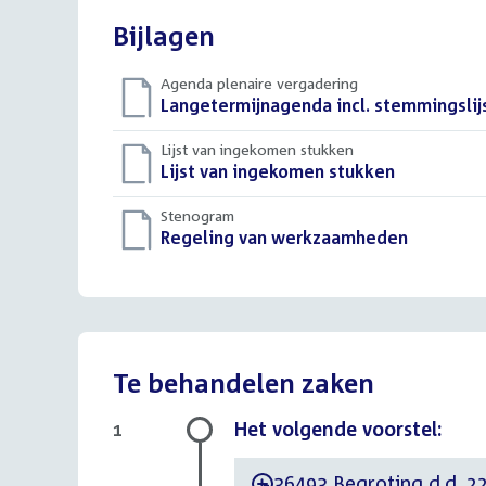
Bijlagen
Agenda plenaire vergadering
Download
Langetermijnagenda incl. stemmingslij
bestand:
Lijst van ingekomen stukken
Download
Lijst van ingekomen stukken
()
bestand:
Stenogram
Download
Regeling van werkzaamheden
()
bestand:
Te behandelen zaken
Het volgende voorstel:
1
36493 Begroting d.d. 22
-