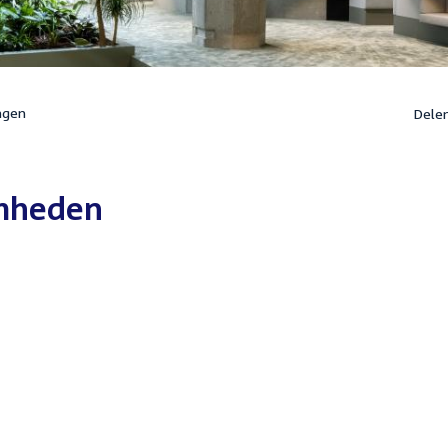
ngen
Dele
mheden