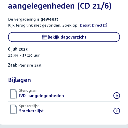
aangelegenheden (CD 21/6)
De vergadering is
geweest
Kijk terug link niet gevonden. Zoek op:
External
Debat Direct
link:
Bekijk dagoverzicht
6 juli 2023
12:45 - 13:10 uur
Zaal:
Plenaire zaal
Bijlagen
Stenogram
Download
IVD-aangelegenheden
()
bestand:
Sprekerslijst
Download
Sprekerslijst
()
bestand: