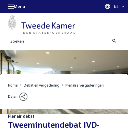
Menu
Taal sel
NL
Zoeken
Home
Debat en vergadering
Plenaire vergaderingen
Delen
Plenair debat
:
Tweeminutendebat IVD-