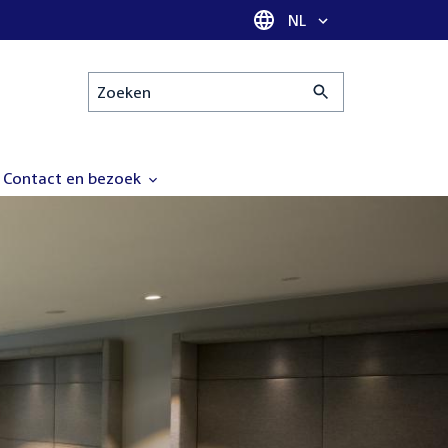
Taal selectie
NL
Zoeken
Contact en bezoek