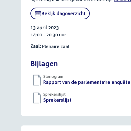
link:
Bekijk dagoverzicht
13 april 2023
14:00 - 20:30 uur
Zaal:
Plenaire zaal
Bijlagen
Stenogram
Download
Rapport van de parlementaire enquêt
bestand:
Sprekerslijst
Download
Sprekerslijst
()
bestand: