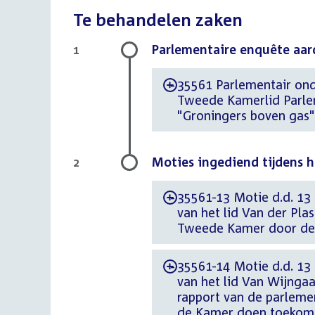
Te behandelen zaken
Parlementaire enquête aa
1
35561 Parlementair onde
-
Tweede Kamerlid Parle
"Groningers boven gas"
Moties ingediend tijdens 
2
35561-13 Motie d.d. 13
-
van het lid Van der Pla
Tweede Kamer door de r
35561-14 Motie d.d. 13
-
van het lid Van Wijngaa
rapport van de parlem
de Kamer doen toekom