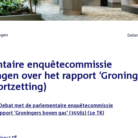
ngen
Dele
ntaire enquêtecommissie
gen over het rapport ‘Groning
ortzetting)
Debat met de parlementaire enquêtecommissie
port ‘Groningers boven gas' (35561) (1e TK)
l
irect