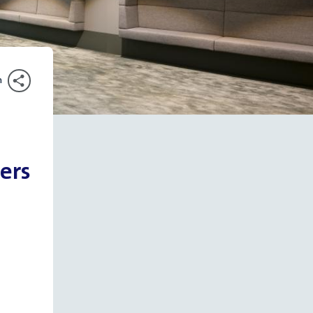
n
ers