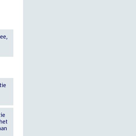
ee,
tie
tie
 het
aan