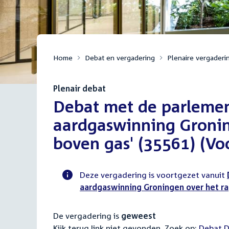
Home
Debat en vergadering
Plenaire vergaderi
Plenair debat
:
Debat met de parleme
aardgaswinning Gronin
boven gas' (35561) (Vo
Deze vergadering is voortgezet vanuit
aardgaswinning Groningen over het rap
Voortgangsstatus
plenaire
De vergadering is
geweest
activiteit
Kijk terug link niet gevonden. Zoek op:
Externa
Debat D