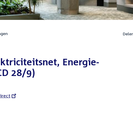
ngen
Dele
riciteitsnet, Energie-
CD 28/9)
l
irect