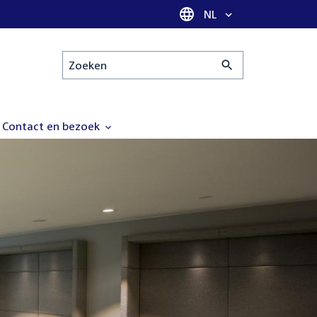
Taal selectie
NL
Zoeken
Contact en bezoek