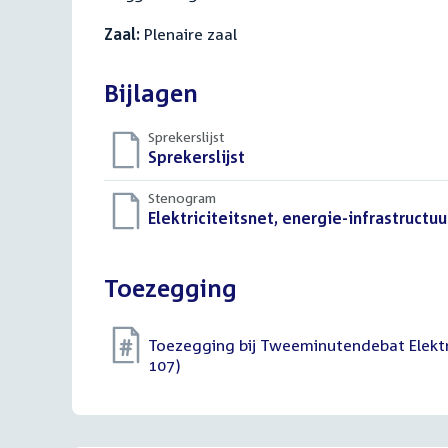
Zaal:
Plenaire zaal
Bijlagen
Sprekerslijst
Download
Sprekerslijst
()
bestand:
Stenogram
Download
Elektriciteitsnet, energie-infrastructuu
bestand:
Toezegging
Toezegging bij Tweeminutendebat Elektri
107)