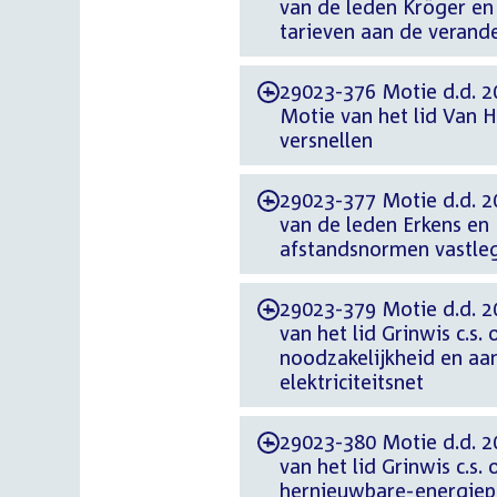
van de leden Kröger en 
tarieven aan de veran
29023-376 Motie d.d. 
-
Motie van het lid Van 
versnellen
29023-377 Motie d.d. 2
-
van de leden Erkens en 
afstandsnormen vastleg
29023-379 Motie d.d. 2
-
van het lid Grinwis c.s.
noodzakelijkheid en aan
elektriciteitsnet
29023-380 Motie d.d. 2
-
van het lid Grinwis c.s.
hernieuwbare-energiep