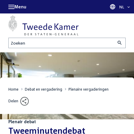
Menu
Taal sel
NL
Zoeken
Home
Debat en vergadering
Plenaire vergaderingen
Delen
Plenair debat
:
Tweeminutendebat