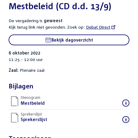
Mestbeleid (CD d.d. 13/9)
De vergadering is
geweest
Kijk terug link niet gevonden. Zoek op:
External
Debat Direct
link:
Bekijk dagoverzicht
6 oktober 2022
11:25 - 12:00 uur
Zaal:
Plenaire zaal
Bijlagen
Stenogram
Download
Mestbeleid
()
bestand:
Sprekerslijst
Download
Sprekerslijst
()
bestand: