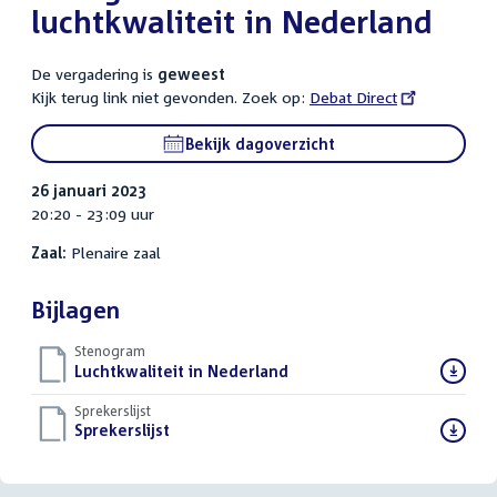
luchtkwaliteit in Nederland
De vergadering is
geweest
Kijk terug link niet gevonden. Zoek op:
External
Debat Direct
link:
Bekijk dagoverzicht
26 januari 2023
20:20 - 23:09 uur
Zaal:
Plenaire zaal
Bijlagen
Stenogram
Download
Luchtkwaliteit in Nederland
()
bestand:
Sprekerslijst
Download
Sprekerslijst
()
bestand: