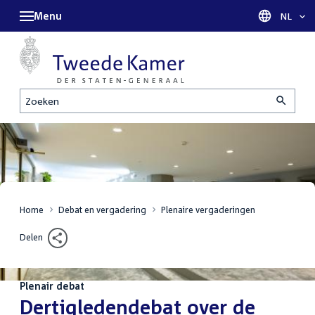
Menu
Taal sel
NL
Zoeken
Home
Debat en vergadering
Plenaire vergaderingen
Delen
Plenair debat
:
Dertigledendebat over de