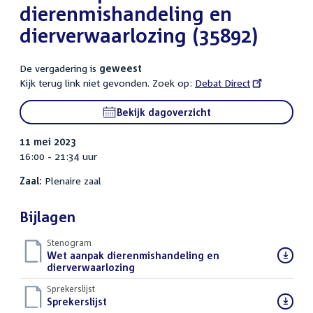
dierenmishandeling en
dierverwaarlozing (35892)
De vergadering is
geweest
Kijk terug link niet gevonden. Zoek op:
External
Debat Direct
link:
Bekijk dagoverzicht
11 mei 2023
16:00 - 21:34 uur
Zaal:
Plenaire zaal
Bijlagen
Stenogram
Download
Wet aanpak dierenmishandeling en
bestand:
dierverwaarlozing
()
Sprekerslijst
Download
Sprekerslijst
()