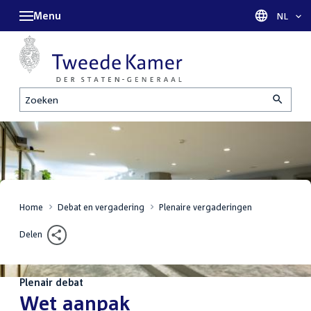
Menu
Taal sel
NL
Zoeken
Home
Debat en vergadering
Plenaire vergaderingen
Delen
Plenair debat
:
Wet aanpak