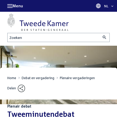
Menu
Taal sel
NL
Zoeken
Home
Debat en vergadering
Plenaire vergaderingen
Delen
Plenair debat
:
Tweeminutendebat