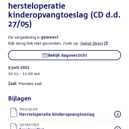
hersteloperatie
kinderopvangtoeslag (CD d.d.
27/05)
De vergadering is
geweest
Kijk terug link niet gevonden. Zoek op:
External
Debat Direct
link:
Bekijk dagoverzicht
9 juni 2021
10:15 - 11:00 uur
Zaal:
Plenaire zaal
Bijlagen
Stenogram
Download
Hersteloperatie kinderopvangtoeslag
()
bestand:
Sprekerslijst