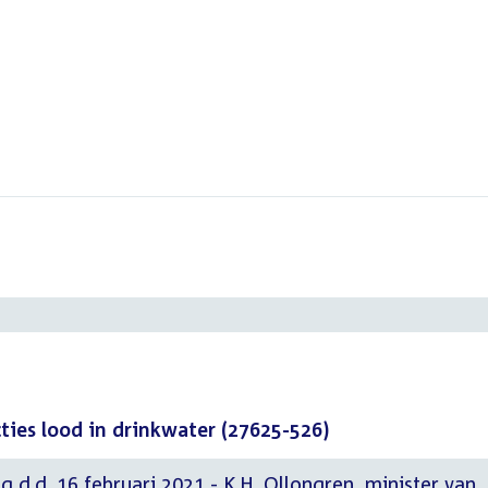
ies lood in drinkwater (27625-526)
g d.d. 16 februari 2021 - K.H. Ollongren, minister van