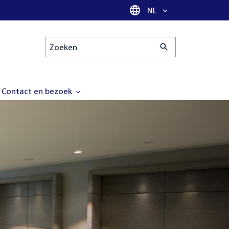
Taal selectie
NL
Zoeken
Contact en bezoek