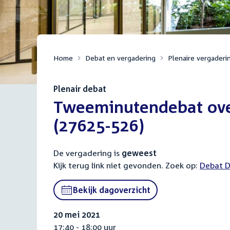
Home
Debat en vergadering
Plenaire vergaderi
Plenair debat
:
Tweeminutendebat over
(27625-526)
De vergadering is
geweest
Kijk terug link niet gevonden. Zoek op:
Externa
Debat D
link:
Bekijk dagoverzicht
20 mei 2021
17:40 - 18:00 uur