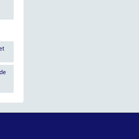
et
 de