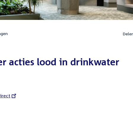
ngen
Dele
 acties lood in drinkwater
l
irect