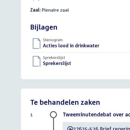
Zaal:
Plenaire zaal
Bijlagen
Stenogram
Download
Acties lood in drinkwater
()
bestand:
Sprekerslijst
Download
Sprekerslijst
()
bestand:
Te behandelen zaken
Tweeminutendebat over act
1
27625-526 Brief regerin
-