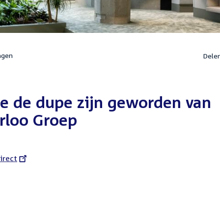
ngen
Dele
ie de dupe zijn geworden van
erloo Groep
l
irect