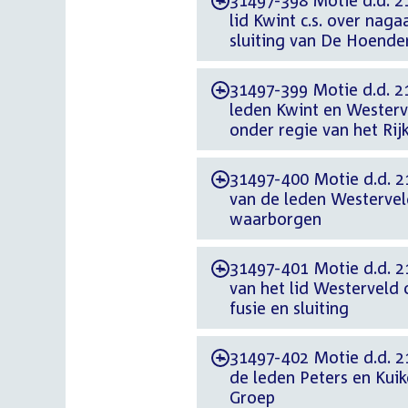
31497-398 Motie d.d. 21
-
lid Kwint c.s. over na
sluiting van De Hoende
31497-399 Motie d.d. 21
-
leden Kwint en Westerve
onder regie van het Rij
31497-400 Motie d.d. 2
-
van de leden Westervel
waarborgen
31497-401 Motie d.d. 2
-
van het lid Westerveld
fusie en sluiting
31497-402 Motie d.d. 21
-
de leden Peters en Kui
Groep