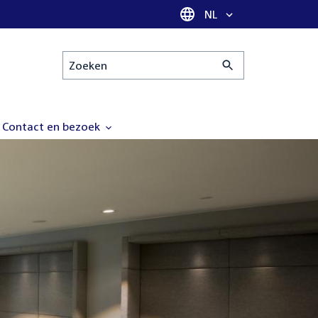
Taal selectie
NL
Zoeken
Contact en bezoek