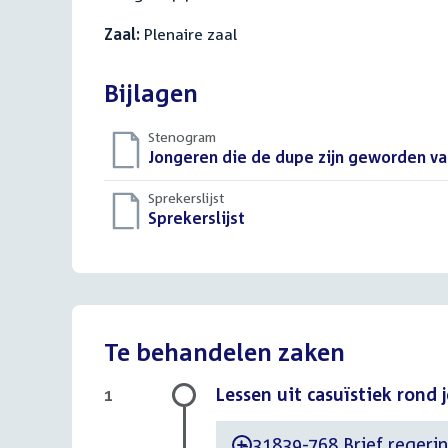
Zaal:
Plenaire zaal
Bijlagen
Stenogram
Download
Jongeren die de dupe zijn geworden va
bestand:
Sprekerslijst
Download
Sprekerslijst
()
bestand:
Te behandelen zaken
Lessen uit casuïstiek rond
1
31839-768 Brief regering
-