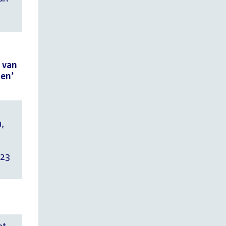
 van
men’
,
 23