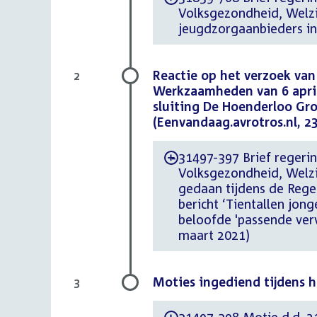
Volksgezondheid, Welzij
jeugdzorgaanbieders in
Reactie op het verzoek van 
2
Werkzaamheden van 6 april 
sluiting De Hoenderloo Gro
(Eenvandaag.avrotros.nl, 2
31497-397 Brief regering
-
Volksgezondheid, Welzij
gedaan tijdens de Rege
bericht ‘Tientallen jon
beloofde 'passende verv
maart 2021)
Moties ingediend tijdens 
3