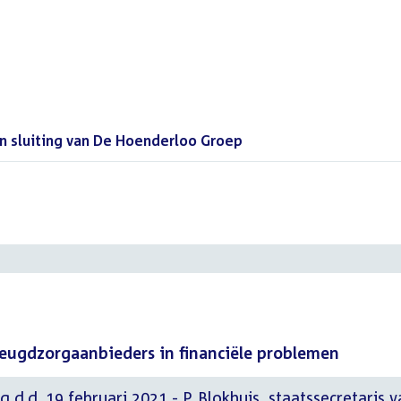
n sluiting van De Hoenderloo Groep
()
 jeugdzorgaanbieders in financiële problemen
 d.d. 19 februari 2021 - P. Blokhuis, staatssecretaris 