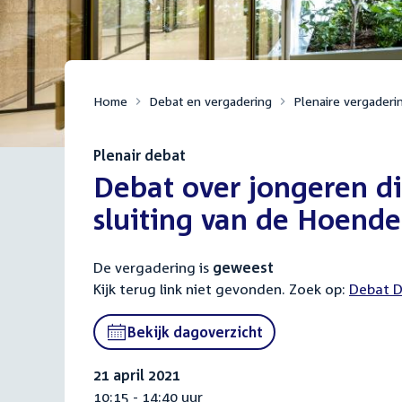
Home
Debat en vergadering
Plenaire vergaderi
Plenair debat
:
Debat over jongeren d
sluiting van de Hoend
De vergadering is
geweest
Kijk terug link niet gevonden. Zoek op:
Externa
Debat D
link:
Bekijk dagoverzicht
21 april 2021
10:15 - 14:40 uur