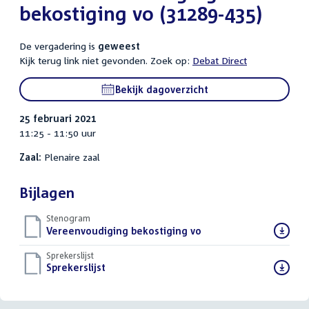
bekostiging vo (31289-435)
De vergadering is
geweest
Kijk terug link niet gevonden. Zoek op:
Debat Direct
Bekijk dagoverzicht
25 februari 2021
11:25 - 11:50 uur
Zaal:
Plenaire zaal
Bijlagen
Stenogram
Download
Vereenvoudiging bekostiging vo
()
bestand:
Sprekerslijst
Download
Sprekerslijst
()
bestand: