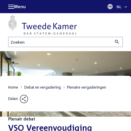
Menu
Taal sel
NL
Zoeken
Home
Debat en vergadering
Plenaire vergaderingen
Delen
Plenair debat
:
VSO Vereenvoudiging