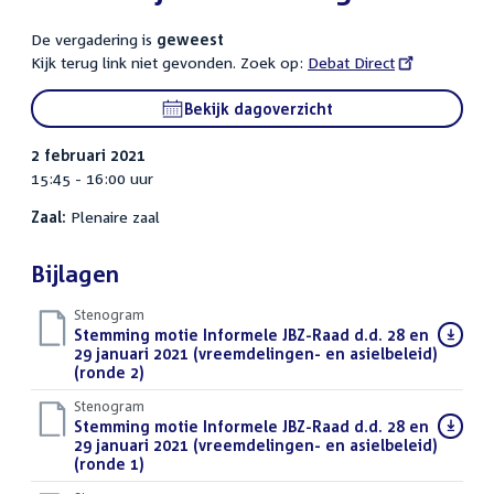
De vergadering is
geweest
Kijk terug link niet gevonden. Zoek op:
External
Debat Direct
link:
Bekijk dagoverzicht
2 februari 2021
15:45 - 16:00 uur
Zaal:
Plenaire zaal
Bijlagen
Stenogram
Download
Stemming motie Informele JBZ-Raad d.d. 28 en
bestand:
29 januari 2021 (vreemdelingen- en asielbeleid)
(ronde 2)
()
Stenogram
Download
Stemming motie Informele JBZ-Raad d.d. 28 en
bestand:
29 januari 2021 (vreemdelingen- en asielbeleid)
(ronde 1)
()