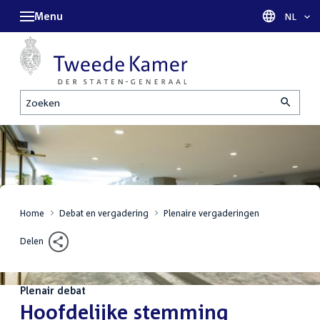
Menu
Taal sel
NL
Zoeken
Home
Debat en vergadering
Plenaire vergaderingen
Delen
Plenair debat
:
Hoofdelijke stemming