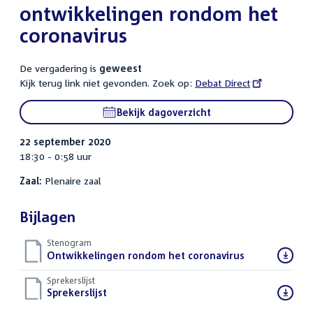
ontwikkelingen rondom het
coronavirus
De vergadering is
geweest
Kijk terug link niet gevonden. Zoek op:
External
Debat Direct
link:
Bekijk dagoverzicht
22 september 2020
18:30 - 0:58 uur
Zaal:
Plenaire zaal
Bijlagen
Stenogram
Download
Ontwikkelingen rondom het coronavirus
()
bestand:
Sprekerslijst
Download
Sprekerslijst
()
bestand: