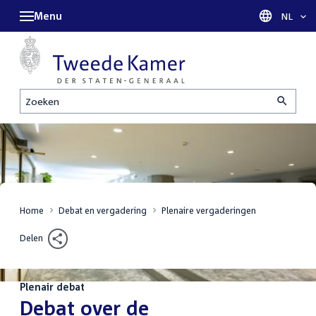
Menu
Taal sel
NL
Zoeken
Home
Debat en vergadering
Plenaire vergaderingen
Delen
Plenair debat
:
Debat over de