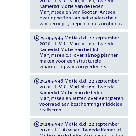
2020 - L.M.C. Marijnissen, Tweede
Kamerlid Motie van de leden
Marijnissen en Van Kooten-Arissen
over opheffen van het onderscheid
van beroepsgroepen in de zorgbonus
25295-545 Motie d.d. 22 september
-
2020 - L.M.C. Marijnissen, Tweede
Kamerlid Motie van het lid
Marijnissen c.s. over alsnog plannen
maken voor een structurele
waardering van zorgverleners
25295-546 Motie d.d. 22 september
-
2020 - L.M.C. Marijnissen, Tweede
Kamerlid Motie van de leden
Marijnissen en Jetten over een ijzeren
voorraad aan beschermingsmiddelen
realiseren
25295-547 Motie d.d. 22 september
-
2020 - L.F. Asscher, Tweede Kamerlid
Motie van de leden Asscher en Jetten